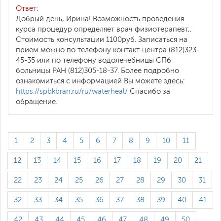
Ответ:
Добрый день, Ирина! Возможность проведения
курса процедур определяет врач физиотерапевт,.
Стоимость консультации 1100руб. Записаться на
прием можно по телефону контакт-центра (812)323-
45-35 или по телефону водолечебницы СПб
больницы РАН (812)305-18-37. Более подробно
ознакомиться с информацией Вы можете здесь:
https://spbkbran.ru/ru/waterheal/
Спасибо за
обращение.
1
2
3
4
5
6
7
8
9
10
11
12
13
14
15
16
17
18
19
20
21
22
23
24
25
26
27
28
29
30
31
32
33
34
35
36
37
38
39
40
41
42
43
44
45
46
47
48
49
50