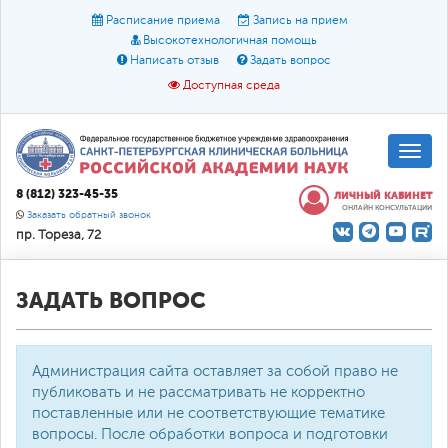
Расписание приема
Запись на прием
Высокотехнологичная помощь
Написать отзыв
Задать вопрос
Доступная среда
A
A
Размер шрифта:
A
8 (812) 323-45-35
ЛИЧНЫЙ КАБИНЕТ
ОНЛАЙН КОНСУЛЬТАЦИИ
Цвет:
A
A
A
Заказать обратный звонок
пр. Тореза, 72
Текст:
Кириллица
Брайль
Звук
О доступной среде
ЗАДАТЬ ВОПРОС
Администрация сайта оставляет за собой право не
публиковать и не рассматривать не корректно
поставленные или не соответствующие тематике
вопросы. После обработки вопроса и подготовки