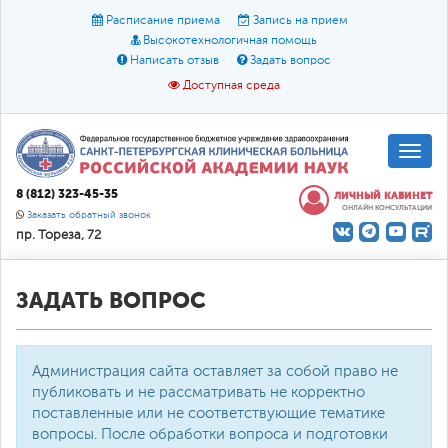
Расписание приема
Запись на прием
Высокотехнологичная помощь
Написать отзыв
Задать вопрос
Доступная среда
A
A
Размер шрифта:
A
8 (812) 323-45-35
ЛИЧНЫЙ КАБИНЕТ
ОНЛАЙН КОНСУЛЬТАЦИИ
Цвет:
A
A
A
Заказать обратный звонок
пр. Тореза, 72
Текст:
Кириллица
Брайль
Звук
О доступной среде
ЗАДАТЬ ВОПРОС
Администрация сайта оставляет за собой право не
публиковать и не рассматривать не корректно
поставленные или не соответствующие тематике
вопросы. После обработки вопроса и подготовки