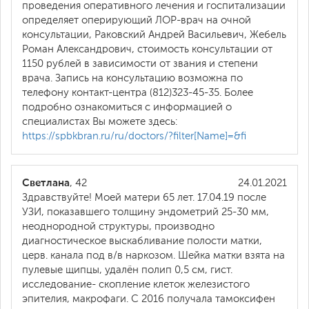
проведения оперативного лечения и госпитализации
определяет оперирующий ЛОР-врач на очной
консультации, Раковский Андрей Васильевич, Жебель
Роман Александрович, стоимость консультации от
1150 рублей в зависимости от звания и степени
врача. Запись на консультацию возможна по
телефону контакт-центра (812)323-45-35. Более
подробно ознакомиться с информацией о
специалистах Вы можете здесь:
https://spbkbran.ru/ru/doctors/?filter[Name]=&fi
Светлана
, 42
24.01.2021
Здравствуйте! Моей матери 65 лет. 17.04.19 после
УЗИ, показавшего толщину эндометрий 25-30 мм,
неоднородной структуры, производно
диагностическое выскабливание полости матки,
церв. канала под в/в наркозом. Шейка матки взята на
пулевые щипцы, удалён полип 0,5 см, гист.
исследование- скопление клеток железистого
эпителия, макрофаги. С 2016 получала тамоксифен