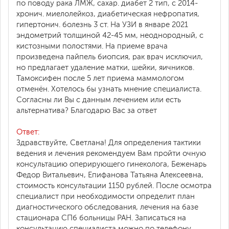
по поводу рака ЛМЖ, сахар. диабет 2 тип, с 2014-
хронич. миелолейкоз, диабетическая нефропатия,
гипертонич. болезнь 3 ст. На УЗИ в январе 2021
эндометрий толщиной 42-45 мм, неоднородный, с
кистозными полостями. На приеме врача
произведена пайпель биопсия, рак врач исключил,
но предлагает удаление матки, шейки, яичников.
Тамоксифен после 5 лет приема маммологом
отменён. Хотелось бы узнать мнение специалиста.
Согласны ли Вы с данным лечением или есть
альтернатива? Благодарю Вас за ответ
Ответ:
Здравствуйте, Светлана! Для определения тактики
ведения и лечения рекомендуем Вам пройти очную
консультацию оперирующего гинеколога, Беженарь
Федор Витальевич, Епифанова Татьяна Алексеевна,
стоимость консультации 1150 рублей. После осмотра
специалист при необходимости определит план
диагностического обследования, лечения на базе
стационара СПб больницы РАН. Записаться на
консультацию специалиста можно по телефону