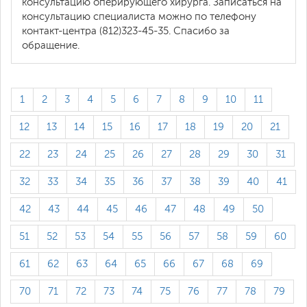
консультацию оперирующего хирурга. Записаться на
консультацию специалиста можно по телефону
контакт-центра (812)323-45-35. Спасибо за
обращение.
1
2
3
4
5
6
7
8
9
10
11
12
13
14
15
16
17
18
19
20
21
22
23
24
25
26
27
28
29
30
31
32
33
34
35
36
37
38
39
40
41
42
43
44
45
46
47
48
49
50
51
52
53
54
55
56
57
58
59
60
61
62
63
64
65
66
67
68
69
70
71
72
73
74
75
76
77
78
79