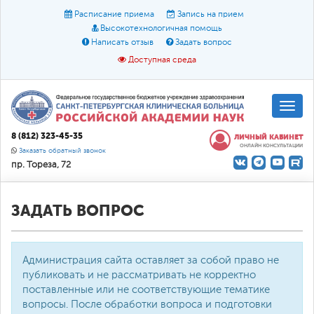
Расписание приема
Запись на прием
Высокотехнологичная помощь
Написать отзыв
Задать вопрос
Доступная среда
A
A
Размер шрифта:
A
8 (812) 323-45-35
ЛИЧНЫЙ КАБИНЕТ
ОНЛАЙН КОНСУЛЬТАЦИИ
Цвет:
A
A
A
Заказать обратный звонок
пр. Тореза, 72
Текст:
Кириллица
Брайль
Звук
О доступной среде
ЗАДАТЬ ВОПРОС
Администрация сайта оставляет за собой право не
публиковать и не рассматривать не корректно
поставленные или не соответствующие тематике
вопросы. После обработки вопроса и подготовки