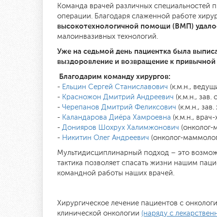
Команда врачей различных специальностей 
операции. Благодаря слаженной работе хиру
высокотехнологичной помощи (ВМП) удало
малоинвазивных технологий.
Уже на седьмой день пациентка была выпис
выздоровление и возвращение к привычной
Благодарим команду хирургов:
-
Ельцин Сергей Станиславович
(к.м.н., веду
-
Красножон Дмитрий Андреевич
(к.м.н., за
-
Черепанов Дмитрий Феликсович
(к.м.н., за
-
Каландарова Диёра Хамроевна
(к.м.н., врач-
-
Донияров Шохрух Халимжонович
(онколог-м
-
Никитин Олег Андреевич
(онколог-маммолог,
Мультидисциплинарный подход – это возможн
тактика позволяет спасать жизни нашим пац
командной работы наших врачей.
Хирургическое лечение пациентов с онколог
клинической онкологии
(наряду с лекарствен