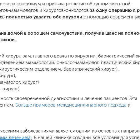
провела консилиум и приняла решение об одномоментной
за одну операцию в 
ргов-маммологов и хирургов-онкологов
сь полностью удалить обе опухоли
с помощью современных
ана домой в хорошем самочувствии, получив шанс на полно
 жизни.
щий хирург, зам. главного врача по хирургии, бариатрический хи
в. отделением маммологии, онколог-маммолог, пластический хир
в. хирургическим отделением, бариатрический хирург),
хирург),
аммолог, хирург)
 хирург)
ость своевременной диагностики и лечения пациентов. Эта
иентам.
Больше примеров междисциплинарного подхода
и
ическими заболеваниями является одним из основных направ
ным лечением)
.
В нашей клинике созданы все условия для усп