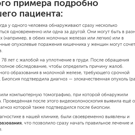
ого примера подробно
его пациента:
гда у одного человека обнаруживают сразу несколько
ться одновременно или одна за другой. Они могут быть в раз
х (например, в обеих молочных железах или легких) или в
енные опухолевые поражения кишечника у женщин могут сочет
в.
78 лет с жалобой на уплотнение в груди. После обращения
полное обследование, чтобы определить причину жалоб.
ного образования в молочной железе, требующего срочной
). Биопсия подтвердила диагноз — злокачественная опухоль (р
ачили компьютерную томографию, при которой обнаружили
. Проведённая после этого видеоколоноскопия выявила ещё 
иагноз которой также подтвердился после биопсии.
агностике в нашей клинике, были своевременно выявлены и
разования
, что позволило сразу начать правильное лечение и
.