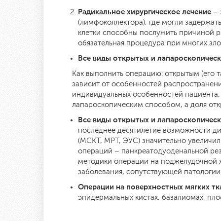
Радикальное хирургическое лечение
– 
(лимфоколлектора), где могли задержать
клетки способны послужить причиной р
обязательная процедура при многих зло
Все виды открытых и лапароскопическ
Как выполнить операцию: открытым (его
зависит от особенностей распространени
индивидуальных особенностей пациента. 
лапароскопическим способом, а доля отк
Все виды открытых и лапароскопичес
последнее десятилетие возможности ди
(МСКТ, МРТ, ЭУС) значительно увеличи
операций – панкреатодуоденальной рез
методики операции на поджелудочной ж
заболевания, сопутствующей патологии
Операции на поверхностных мягких тк
эпидермальных кистах, базалиомах, пло