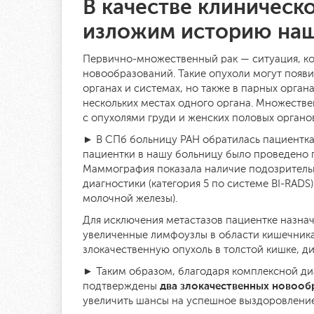
В качестве клиническ
изложим историю наш
Первично-множественный рак — ситуация, ко
новообразований. Такие опухоли могут появи
органах и системах, но также в парных органа
нескольких местах одного органа. Множеств
с опухолями груди и женских половых органо
► В СПб больницу РАН обратилась пациентка 
пациентки в нашу больницу было проведено 
Маммография показала наличие подозритель
диагностики (категория 5 по системе BI-RADS
молочной железы).
Для исключения метастазов пациентке назн
увеличенные лимфоузлы в области кишечника
злокачественную опухоль в толстой кишке, д
► Таким образом, благодаря комплексной ди
два злокачественных новооб
подтверждены
увеличить шансы на успешное выздоровление