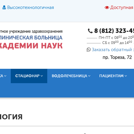
Высокотехнологичная
Доступная
8 (812) 323-
A
A
азмер шрифта:
A
Цвет:
A
A
A
00
0
ПН-ПТ с 08
до 20
00
00
СБ с 09
до 14
Текст:
Кириллица
Брайль
Звук
Заказать обратный 
пр. Тореза, 72
О доступной среде
КА
СТАЦИОНАР
ВОДОЛЕЧЕБНИЦА
ПАЦИЕНТАМ
логия