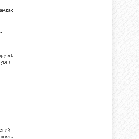
рамках
е
рург),
ург,)
лений
ешного