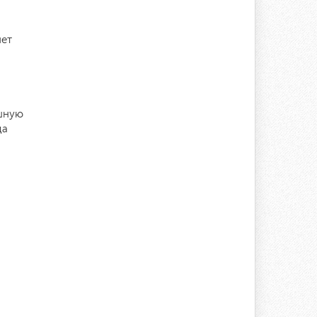
лет
юшную
да