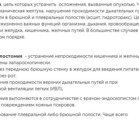
и
, цель которых устранить осложнения, вызванные опухолью. 
еханическая желтуха, нарушение проходимости дыхательных п
и в брюшной и плевральных полостях (асцит, гидроторакс). Ц
 жизненно важных функций организма: дыхания, кровообраще
 желудка, кишечника, желчных путей. В большинстве случаев
ом порядке.
лостомия
- устранение непроходимости кишечника и желчн
ены лапароскопически.
рез переднюю брюшную стенку в желудок для введения питате
ез рот.
ения проходимости верхних дыхательных путей и при
.
ой вентиляции легких (ИВЛ)
томия выполняются в сотрудничестве с врачом-эндоскопистом 
 повреждением кожных покровов.
ование плевральной либо брюшной полости. Чаще всего