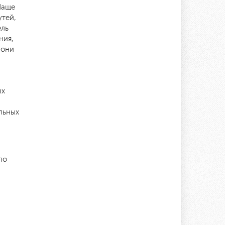
Чаще
утей,
ель
ния,
 они
ых
льных
по