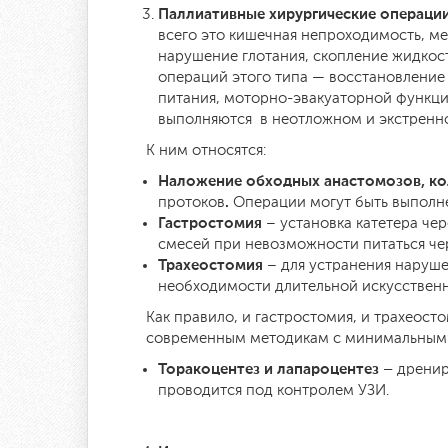
Паллиативные хирургические операци
всего это кишечная непроходимость, м
нарушение глотания, скопление жидкост
операций этого типа — восстановление
питания, моторно-эвакуаторной функции
выполняются в неотложном и экстренн
К ним относятся:
Наложение обходных анастомозов,
ко
.
протоков
Операции могут быть выполн
Гастростомия
– установка катетера че
смесей при невозможности питаться чер
Трахеостомия
– для устранения наруш
необходимости длительной искусственн
Как правило, и гастростомия, и трахеос
современным методикам с минимальным
Торакоцентез и лапароцентез –
дренир
проводится под контролем УЗИ.