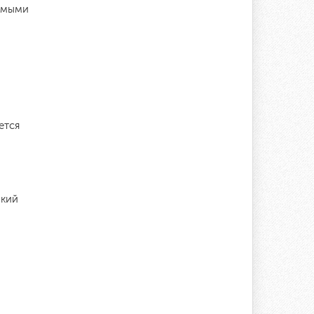
димыми
ется
нкий