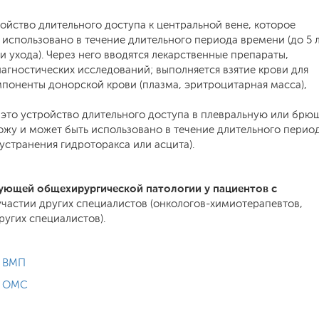
ойство длительного доступа к центральной вене, которое
 использовано в течение длительного периода времени (до 5 
 ухода). Через него вводятся лекарственные препараты,
агностических исследований; выполняется взятие крови для
поненты донорской крови (плазма, эритроцитарная масса),
это устройство длительного доступа в плевральную или бр
ожу и может быть использовано в течение длительного перио
устранения гидроторакса или асцита).
ующей общехирургической патологии у пациентов с
участии других специалистов (онкологов-химиотерапевтов,
ругих специалистов).
о ВМП
о ОМС