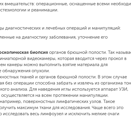
их вмешательств: операционные, оснащенные всеми необхо
естезиологии и реанимации.
ы диагностических и лечебных операций и манипуляций:
вленные на диагностику заболевания, уточнение его
оскопическая биопсия
органов брюшной полости. Так называ
ниатюрной видеокамеры, которая вводится через прокол в
ем камеры можно выполнить взятие материала для
е обнаружения опухоли.
ностных тканей и органов брюшной полости. В этом случае
рая без операции способна забрать и извлечь из организма то
кого анализа. Для наведения иглы используется аппарат УЗИ,
 осуществляется на всем протяжении манипуляции.
 например, поверхностных лимфатических узлов. Такое
олучить максимум ткани для исследования. Чаще всего это
о исследовать весь лимфоузел и исключить мелкие очаги