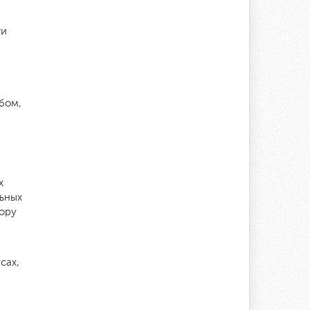
ти
бом,
х
льных
бору
сах,