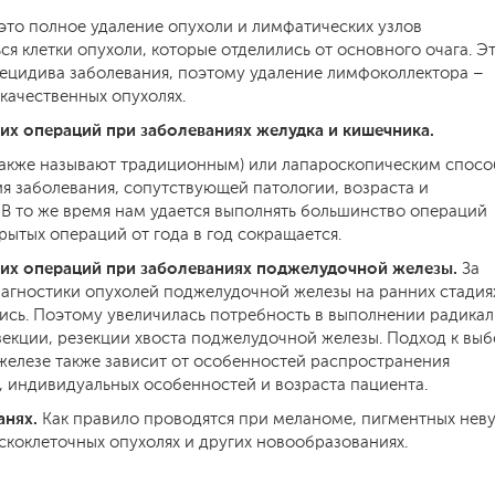
это полное удаление опухоли и лимфатических узлов
ся клетки опухоли, которые отделились от основного очага. Э
ецидива заболевания, поэтому удаление лимфоколлектора –
качественных опухолях.
их операций при заболеваниях желудка и кишечника.
 также называют традиционным) или лапароскопическим спосо
я заболевания, сопутствующей патологии, возраста и
В то же время нам удается выполнять большинство операций
рытых операций от года в год сокращается.
ких операций при заболеваниях поджелудочной железы.
За
агностики опухолей поджелудочной железы на ранних стадия
лись. Поэтому увеличилась потребность в выполнении радика
екции, резекции хвоста поджелудочной железы. Подход к вы
елезе также зависит от особенностей распространения
, индивидуальных особенностей и возраста пациента.
анях.
Как правило проводятся при меланоме, пигментных неву
скоклеточных опухолях и других новообразованиях.