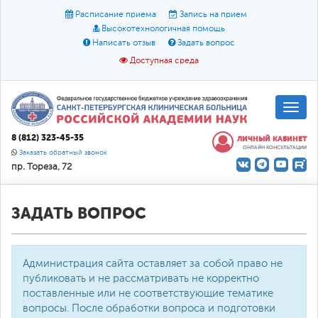
Расписание приема
Запись на прием
Высокотехнологичная помощь
Написать отзыв
Задать вопрос
Доступная среда
A
A
Размер шрифта:
A
8 (812) 323-45-35
ЛИЧНЫЙ КАБИНЕТ
ОНЛАЙН КОНСУЛЬТАЦИИ
Цвет:
A
A
A
Заказать обратный звонок
пр. Тореза, 72
Текст:
Кириллица
Брайль
Звук
О доступной среде
ЗАДАТЬ ВОПРОС
Администрация сайта оставляет за собой право не
публиковать и не рассматривать не корректно
поставленные или не соответствующие тематике
вопросы. После обработки вопроса и подготовки