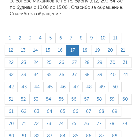
Элеоноре Михайловне по телефону (812) 293-54-80
по будням с 10.00 до 15.00 . Спасибо за обращение.
Спасибо за обращение.
1
2
3
4
5
6
7
8
9
10
11
12
13
14
15
16
17
18
19
20
21
22
23
24
25
26
27
28
29
30
31
32
33
34
35
36
37
38
39
40
41
42
43
44
45
46
47
48
49
50
51
52
53
54
55
56
57
58
59
60
61
62
63
64
65
66
67
68
69
70
71
72
73
74
75
76
77
78
79
80
81
82
83
84
85
86
87
88