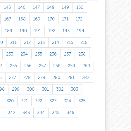
145
146
147
148
149
150
167
168
169
170
171
172
189
190
191
192
193
194
10
211
212
213
214
215
216
233
234
235
236
237
238
54
255
256
257
258
259
260
6
277
278
279
280
281
282
98
299
300
301
302
303
320
321
322
323
324
325
1
342
343
344
345
346