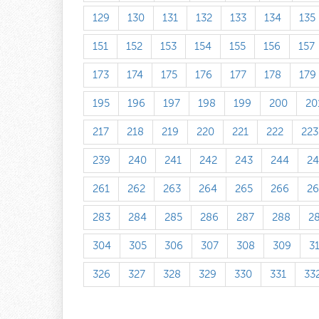
129
130
131
132
133
134
135
151
152
153
154
155
156
157
173
174
175
176
177
178
179
195
196
197
198
199
200
20
217
218
219
220
221
222
223
239
240
241
242
243
244
24
261
262
263
264
265
266
26
283
284
285
286
287
288
2
304
305
306
307
308
309
3
326
327
328
329
330
331
33