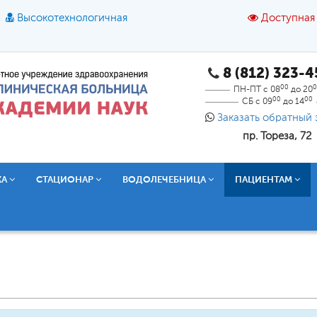
Высокотехнологичная
Доступная
8 (812) 323-
A
A
азмер шрифта:
A
Цвет:
A
A
A
00
0
ПН-ПТ с 08
до 20
00
00
СБ с 09
до 14
Текст:
Кириллица
Брайль
Звук
Заказать обратный 
пр. Тореза, 72
О доступной среде
КА
СТАЦИОНАР
ВОДОЛЕЧЕБНИЦА
ПАЦИЕНТАМ