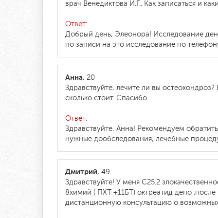
врач Венедиктова И.Г.. Как записаться и к
Ответ:
Добрый день, Элеонора! Исследование ден
по записи на это исследование по телефону 
Анна
, 20
Здравствуйте, лечите ли вы остеохондроз? 
сколько стоит. Спасибо.
Ответ:
Здравствуйте, Анна! Рекомендуем обратить
нужные дообследования, лечебные процедур
Дмитрий
, 49
Здравствуйте! У меня С25.2 злокачествен
8химий ( ПХТ +11БТ) октреатид депо .посл
дистанционную консультацию о возможных в