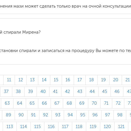
нения мази может сделать только врач на очной консультации
ой спирали Мирена?
установки спирали и записаться на процедуру Вы можете по 
11
12
13
14
15
16
17
18
19
20
21
37
38
39
40
41
42
43
44
45
46
4
63
64
65
66
67
68
69
70
71
72
7
89
90
91
92
93
94
95
96
97
98
113
114
115
116
117
118
119
120
121