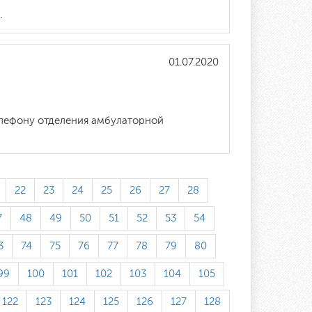
.
01.07.2020
телефону отделения амбулаторной
22
23
24
25
26
27
28
7
48
49
50
51
52
53
54
3
74
75
76
77
78
79
80
99
100
101
102
103
104
105
122
123
124
125
126
127
128