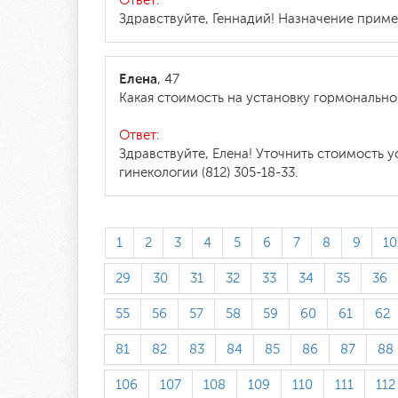
Ответ:
Здравствуйте, Геннадий! Назначение приме
Елена
, 47
Какая стоимость на установку гормональн
Ответ:
Здравствуйте, Елена! Уточнить стоимость 
гинекологии (812) 305-18-33.
1
2
3
4
5
6
7
8
9
10
29
30
31
32
33
34
35
36
55
56
57
58
59
60
61
62
81
82
83
84
85
86
87
88
106
107
108
109
110
111
112