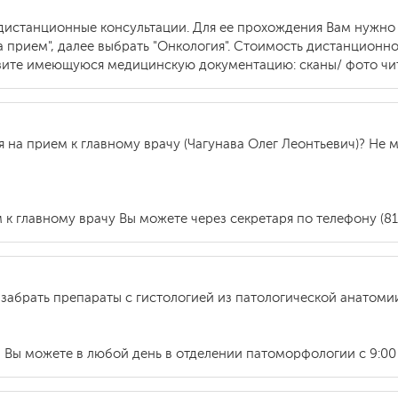
дистанционные консультации. Для ее прохождения Вам нужно 
а прием", далее выбрать "Онкология". Стоимость дистанционно
узите имеющуюся медицинскую документацию: сканы/ фото чит
я на прием к главному врачу (Чагунава Олег Леонтьевич)? Не 
 к главному врачу Вы можете через секретаря по телефону (812)
 забрать препараты с гистологией из патологической анатоми
и Вы можете в любой день в отделении патоморфологии с 9:00 