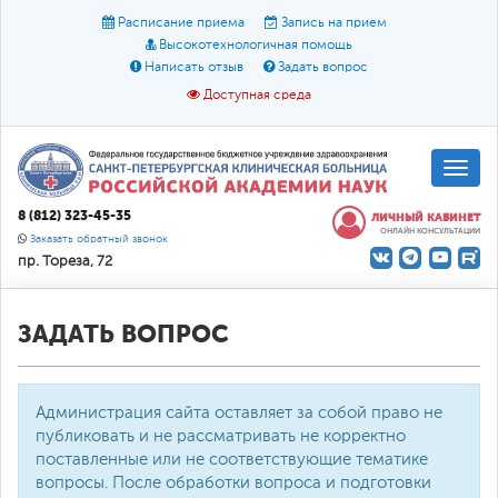
Расписание приема
Запись на прием
Высокотехнологичная помощь
Написать отзыв
Задать вопрос
Доступная среда
A
A
Размер шрифта:
A
8 (812) 323-45-35
ЛИЧНЫЙ КАБИНЕТ
ОНЛАЙН КОНСУЛЬТАЦИИ
Цвет:
A
A
A
Заказать обратный звонок
пр. Тореза, 72
Текст:
Кириллица
Брайль
Звук
О доступной среде
ЗАДАТЬ ВОПРОС
Администрация сайта оставляет за собой право не
публиковать и не рассматривать не корректно
поставленные или не соответствующие тематике
вопросы. После обработки вопроса и подготовки