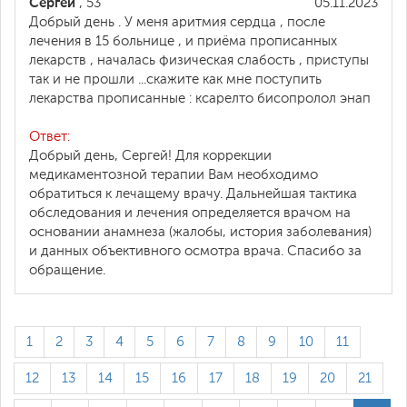
Сергей
, 53
05.11.2023
Добрый день . У меня аритмия сердца , после
лечения в 15 больнице , и приёма прописанных
лекарств , началась физическая слабость , приступы
так и не прошли ...скажите как мне поступить
лекарства прописанные : ксарелто бисопролол энап
Ответ:
Добрый день, Сергей! Для коррекции
медикаментозной терапии Вам необходимо
обратиться к лечащему врачу. Дальнейшая тактика
обследования и лечения определяется врачом на
основании анамнеза (жалобы, история заболевания)
и данных объективного осмотра врача. Спасибо за
обращение.
1
2
3
4
5
6
7
8
9
10
11
12
13
14
15
16
17
18
19
20
21