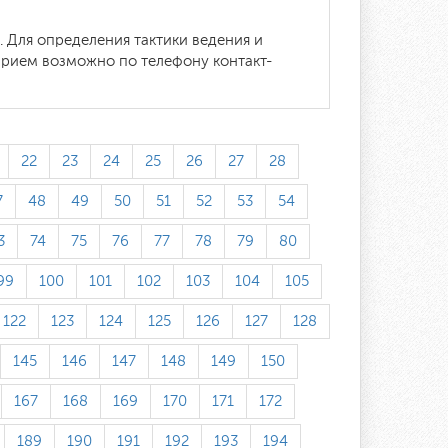
 Для определения тактики ведения и
прием возможно по телефону контакт-
22
23
24
25
26
27
28
7
48
49
50
51
52
53
54
3
74
75
76
77
78
79
80
99
100
101
102
103
104
105
122
123
124
125
126
127
128
145
146
147
148
149
150
167
168
169
170
171
172
189
190
191
192
193
194