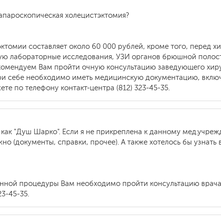
лапароскопическая холецистэктомия?
эктомии составляет около 60 000 рублей, кроме того, перед 
ю лабораторные исследования, УЗИ органов брюшной полости
екомендуем Вам пройти очную консультацию заведующего хи
При себе необходимо иметь медицинскую документацию, включ
те по телефону контакт-центра (812) 323-45-35.
как "Душ Шарко". Если я не прикреплена к данному мед.учреж
ужно (документы, справки, прочее). А также хотелось бы узнат
анной процедуры Вам необходимо пройти консультацию врача
3-45-35.