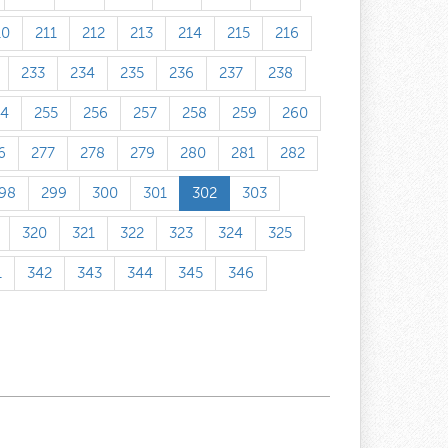
10
211
212
213
214
215
216
233
234
235
236
237
238
54
255
256
257
258
259
260
6
277
278
279
280
281
282
98
299
300
301
302
303
320
321
322
323
324
325
1
342
343
344
345
346