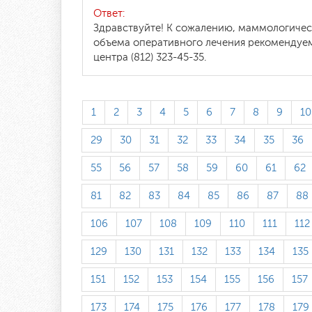
Ответ:
Здравствуйте! К сожалению, маммологичес
объема оперативного лечения рекомендуем
центра (812) 323-45-35.
1
2
3
4
5
6
7
8
9
10
29
30
31
32
33
34
35
36
55
56
57
58
59
60
61
62
81
82
83
84
85
86
87
88
106
107
108
109
110
111
112
129
130
131
132
133
134
135
151
152
153
154
155
156
157
173
174
175
176
177
178
179