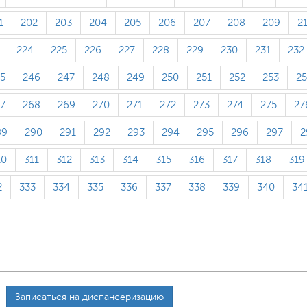
1
202
203
204
205
206
207
208
209
2
224
225
226
227
228
229
230
231
232
5
246
247
248
249
250
251
252
253
2
7
268
269
270
271
272
273
274
275
27
89
290
291
292
293
294
295
296
297
2
10
311
312
313
314
315
316
317
318
319
2
333
334
335
336
337
338
339
340
34
Записаться на диспансеризацию