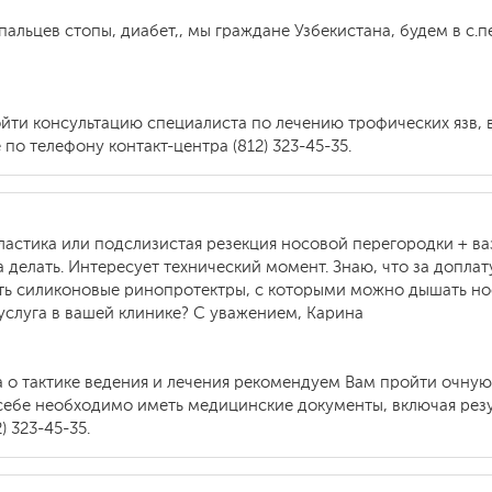
альцев стопы, диабет,, мы граждане Узбекистана, будем в с.п
йти консультацию специалиста по лечению трофических язв,
по телефону контакт-центра (812) 323-45-35.
астика или подслизистая резекция носовой перегородки + ваз
а делать. Интересует технический момент. Знаю, что за допл
ь силиконовые ринопротектры, с которыми можно дышать нос
я услуга в вашей клинике? С уважением, Карина
а о тактике ведения и лечения рекомендуем Вам пройти очн
и себе необходимо иметь медицинские документы, включая рез
 323-45-35.