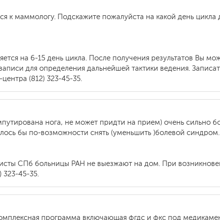
ся к маммологу. Подскажите пожалуйста на какой день цикла
тся на 6-15 день цикла. После получения результатов Вы мо
записи для определения дальнейшей тактики ведения. Записат
ентра (812) 323-45-35.
ампутирована нога, не может придти на прием) очень сильно б
елось бы по-возможности снять (уменьшить )болевой синдром.
листы СПб больницы РАН не выезжают на дом. При возникнов
 323-45-35.
комплексная программа включающая фгдс и фкс под медикаме