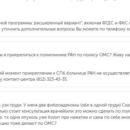
ной программы: расширенный вариант", включая ФГДС и ФКС 
и уточнить дополнительные вопросы Вы можете по телефону кон
ли я прикрепиться к поликлинике РАН по полису ОМС? Живу на
щий момент прикрепление к СПб больнице РАН не осуществляе
контакт-центра (812) 323-45-35.
 узи груди. У меня две фиброаденомы (обе в одной груди) Ск
олько стоит консультация врачей(или это можно сделать по п
, т.к одна опухоль уже болит при нажатии и сама по себе иног
рацию тоже делают по ОМС?