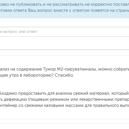
раво не публиковать и не рассматривать не корректно поста
товки ответа Ваш вопрос вместе с ответом появятся на стран
нализ на содержание Тумор М2-пируваткиназы, можно собрать
щее утро в лабороторию? Спасибо.
ходимо предоставить для анализа свежий материал, который 
ть дефекацию (пищевым режимом или лекарственными препара
контейнер со свежими каловыми массами для правильного выпо