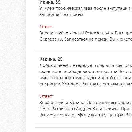
Ирина
, 58
У мужа трофическая язва после ампутации п
записаться на приём
Ответ:
Здравствуйте Ирина! Рекомендуем Вам про
Сергеевны. Записаться на прием Вы можете 
Карина
, 26
Добрый день! Интересует операция септопл
сходятся в необходимости операции. Готов
вместо полной тампонады марлей поставит
операции. Хотелось бы знать, есть ли така
Ответ:
Здравствуйте Карина! Для решения вопрос
к.м.н. Раковского Андрея Васильевича. Пр
Вы можете по телефону контакт-центра (812)