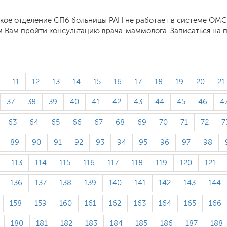
кое отделение СПб больницы РАН не работает в системе ОМС.
 Вам пройти консультацию врача-маммолога. Записаться на 
11
12
13
14
15
16
17
18
19
20
21
37
38
39
40
41
42
43
44
45
46
4
63
64
65
66
67
68
69
70
71
72
7
89
90
91
92
93
94
95
96
97
98
113
114
115
116
117
118
119
120
121
136
137
138
139
140
141
142
143
144
158
159
160
161
162
163
164
165
166
180
181
182
183
184
185
186
187
188