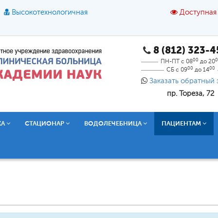
Высокотехнологичная
Доступная
8 (812) 323-
A
A
азмер шрифта:
A
Цвет:
A
A
A
00
0
ПН-ПТ с 08
до 20
00
00
СБ с 09
до 14
Текст:
Кириллица
Брайль
Звук
Заказать обратный 
пр. Тореза, 72
О доступной среде
КА
СТАЦИОНАР
ВОДОЛЕЧЕБНИЦА
ПАЦИЕНТАМ