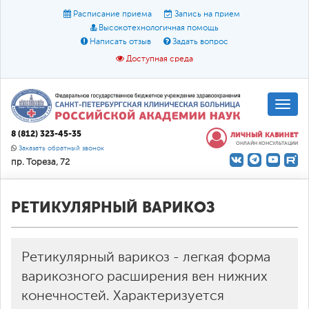
Расписание приема
Запись на прием
Высокотехнологичная помощь
Написать отзыв
Задать вопрос
Доступная среда
A
A
Размер шрифта:
A
8 (812) 323-45-35
ЛИЧНЫЙ КАБИНЕТ
ОНЛАЙН КОНСУЛЬТАЦИИ
Цвет:
A
A
A
Заказать обратный звонок
пр. Тореза, 72
Текст:
Кириллица
Брайль
Звук
О доступной среде
РЕТИКУЛЯРНЫЙ ВАРИКОЗ
Ретикулярный варикоз - легкая форма
варикозного расширения вен нижних
конечностей. Характеризуется