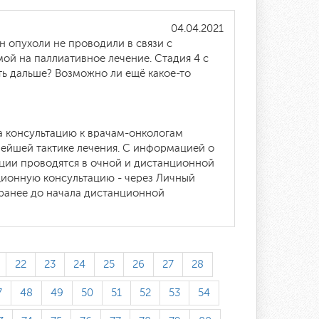
04.04.2021
н опухоли не проводили в связи с
ой на паллиативное лечение. Стадия 4 с
ть дальше? Возможно ли ещё какое-то
а консультацию к врачам-онкологам
нейшей тактике лечения. С информацией о
ции проводятся в очной и дистанционной
нционную консультацию - через Личный
ранее до начала дистанционной
22
23
24
25
26
27
28
7
48
49
50
51
52
53
54