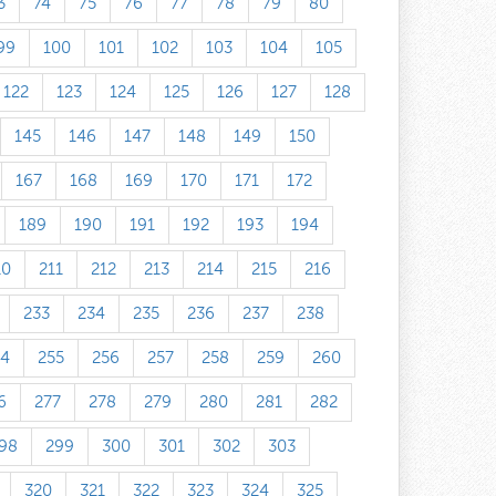
3
74
75
76
77
78
79
80
99
100
101
102
103
104
105
122
123
124
125
126
127
128
145
146
147
148
149
150
167
168
169
170
171
172
189
190
191
192
193
194
10
211
212
213
214
215
216
233
234
235
236
237
238
54
255
256
257
258
259
260
6
277
278
279
280
281
282
98
299
300
301
302
303
320
321
322
323
324
325