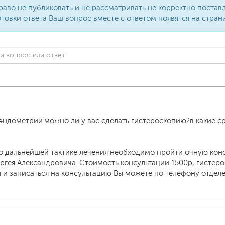
раво не публиковать и не рассматривать не корректно поста
товки ответа Ваш вопрос вместе с ответом появятся на стран
эндометрии.можно ли у вас сделать гистероскопию?в какие с
 о дальнейшей тактике лечения необходимо пройти очную ко
ргея Александровича. Стоимость консультации 1500р, гистер
 и записаться на консультацию Вы можете по телефону отделен