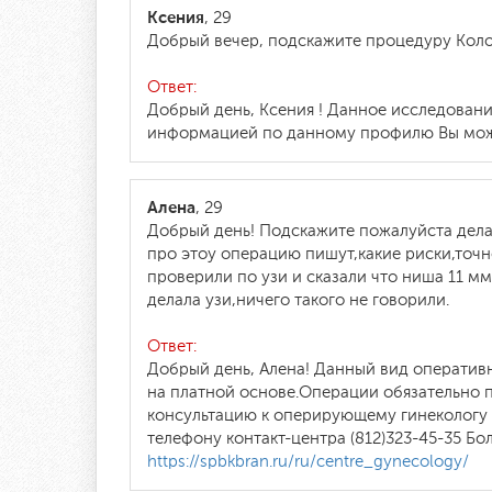
Ксения
, 29
Добрый вечер, подскажите процедуру Кол
Ответ:
Добрый день, Ксения ! Данное исследован
информацией по данному профилю Вы мож
Алена
, 29
Добрый день! Подскажите пожалуйста делае
про этоу операцию пишут,какие риски,точн
проверили по узи и сказали что ниша 11 мм
делала узи,ничего такого не говорили.
Ответ:
Добрый день, Алена! Данный вид операти
на платной основе.Операции обязательно п
консультацию к оперирующему гинекологу 
телефону контакт-центра (812)323-45-35 
https://spbkbran.ru/ru/centre_gynecology/