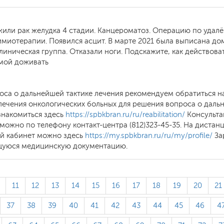
или рак желудка 4 стадии. Канцероматоз. Операцию по удалё
миотерапии. Появился асцит. В марте 2021 была выписана дом
иническая группа. Отказали ноги. Подскажите, как действова
омой доживать
оса о дальнейшей тактике лечения рекомендуем обратиться н
лечения онкологических больных для решения вопроса о даль
знакомиться здесь
https://spbkbran.ru/ru/reabilitation/
Консульта
можно по телефону контакт-центра (812)323-45-35. На диста
ый кабинет можно здесь
https://my.spbkbran.ru/ru/my/profile/
За
щуюся медицинскую документацию.
11
12
13
14
15
16
17
18
19
20
21
37
38
39
40
41
42
43
44
45
46
4