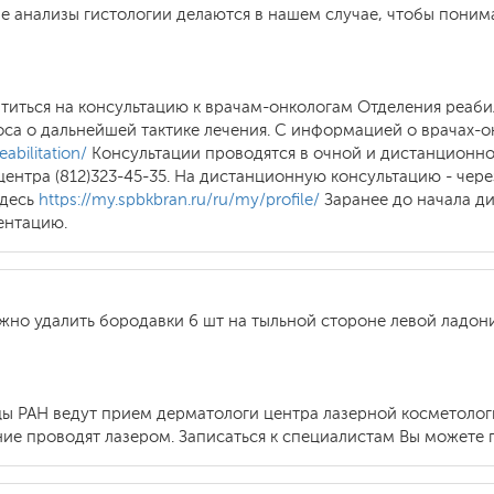
ие анализы гистологии делаются в нашем случае, чтобы пони
атиться на консультацию к врачам-онкологам Отделения реаби
оса о дальнейшей тактике лечения. С информацией о врачах-
eabilitation/
Консультации проводятся в очной и дистанционно
ентра (812)323-45-35. На дистанционную консультацию - чере
здесь
https://my.spbkbran.ru/ru/my/profile/
Заранее до начала д
ентацию.
жно удалить бородавки 6 шт на тыльной стороне левой ладони
цы РАН ведут прием дерматологи центра лазерной косметоло
ие проводят лазером. Записаться к специалистам Вы можете п