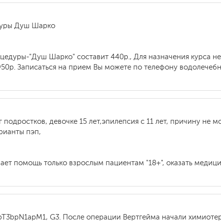
дуры Душ Шарко
цедуры-"Душ Шарко" составит 440р., Для назначения курса н
50р. Записаться на прием Вы можете по телефону водолечебни
 подростков, девочке 15 лет,эпилепсия с 11 лет, причину не 
рианты пэп,
ает помощь только взрослым пациентам "18+", оказать медиц
 pT3bpN1apM1, G3. После операции Вертгейма начали химиот