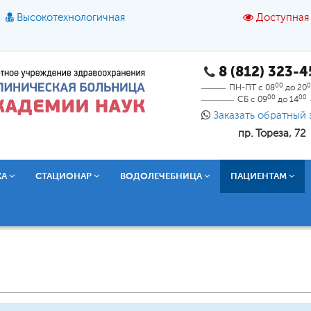
Высокотехнологичная
Доступная
8 (812) 323-
A
A
азмер шрифта:
A
Цвет:
A
A
A
00
0
ПН-ПТ с 08
до 20
00
00
СБ с 09
до 14
Текст:
Кириллица
Брайль
Звук
Заказать обратный 
пр. Тореза, 72
О доступной среде
КА
СТАЦИОНАР
ВОДОЛЕЧЕБНИЦА
ПАЦИЕНТАМ