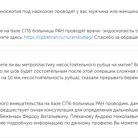
оноскопия под наркозом проводят у вас мужчина или женщин
ие на базе СПБ больницы РАН проводят врачи- эндоскописты 
ете здесь:
https://spbkbran.ru/ru/endodiag/
Спасибо за обраще
те ли вы метропластику несостоятельного рубца на матке? В
о ли шов будет состоятельным после этой операции,сложная 
 на 10 мм,несостоятельность рубца), сказали прерывать берем
вного вмешательства на базе СПб больницы РАН проводим, д
редшествует очная консультация для определения дальнейшей
Беженарь Федору Витальевичу, Плеханову Андрею Николаевич
Более подробную информацию по данному профилю Вы можете 