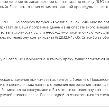
арное лечение по лапароскопии малого таза по полису ДМС к
ный). Если нет, то какая стоимость данной процедуры на плат
К "РЕСО" По вопросу получения услуг в нашей Больнице по п
тривает ли Ваша программа данный вид оперативного вмешат
льства и стоимости услуги необходимо пройти очную консул
но по телефону контакт-цента (812)323-45-35. Спасибо за об
у с болезнью Паркинсона. К какому врачу лучше записаться н
ческое отделение принимает пациентов с болезнью Паркинсон
цию к специалистам данного отделения для решения вопроса 
 Записаться на консультацию Вы можете по телефону контакт-
от ученой степени врача. Более подробно ознакомиться со сп