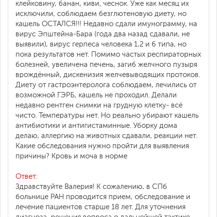
клейковину, банан, киви, чеснок. Уже как месяц их
исключили, соблюдаем безглютеновую диету, но
кашель ОСТАЛСЯ!!! Недавно сдали имунограмму, на
вирус Эпштейна-Бара (года два назад сдавали, не
выявили), вирус герпеса человека 1,2 и 6 типа, но
пока результатов нет. Помимо частых респираторных
болезней, увеличена печень, загиб желчного пузыря
врождённый, дискенизия желчевыводящих протоков.
Диету от гастроэнтеролога соблюдаем, лечились от
возможной ГЭРБ, кашель не проходил. Делали
недавно рентген снимки на грудную клетку- всё
чисто. Температуры нет. Но реально убирают кашель
антибиотики и антигистаминные. Уборку дома
делаю, аллергию на животных сдавали, реакции нет.
Какие обследования нужно пройти для выявления
причины? Кровь и моча в норме
Ответ:
Здравствуйте Валерия! К сожалению, в СПб
больнице РАН проводится прием, обследование и
лечение пациентов старше 18 лет. Для уточнения