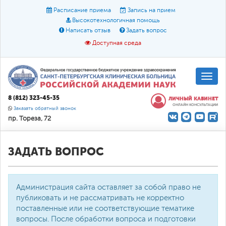
Расписание приема
Запись на прием
Высокотехнологичная помощь
Написать отзыв
Задать вопрос
Доступная среда
A
A
Размер шрифта:
A
8 (812) 323-45-35
ЛИЧНЫЙ КАБИНЕТ
ОНЛАЙН КОНСУЛЬТАЦИИ
Цвет:
A
A
A
Заказать обратный звонок
пр. Тореза, 72
Текст:
Кириллица
Брайль
Звук
О доступной среде
ЗАДАТЬ ВОПРОС
Администрация сайта оставляет за собой право не
публиковать и не рассматривать не корректно
поставленные или не соответствующие тематике
вопросы. После обработки вопроса и подготовки