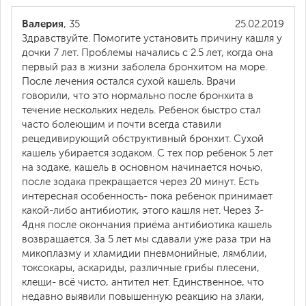
Валерия
, 35
25.02.2019
Здравствуйте. Помогите установить причину кашля у
дочки 7 лет. Проблемы начались с 2.5 лет, когда она
первый раз в жизни заболела бронхитом на море.
После лечения остался сухой кашель. Врачи
говорили, что это нормально после бронхита в
течение нескольких недель. Ребенок быстро стал
часто болеющим и почти всегда ставили
рецедивирующий обструктивный бронхит. Сухой
кашель убирается зодаком. С тех пор ребенок 5 лет
на зодаке, кашель в основном начинается ночью,
после зодака прекращается через 20 минут. Есть
интересная особенность- пока ребенок принимает
какой-либо антибиотик, этого кашля нет. Через 3-
4дня после окончания приёма антибиотика кашель
возвращается. За 5 лет мы сдавали уже раза три на
микоплазму и хламидии пневмонийные, лямблии,
токсокары, аскариды, различные грибы плесени,
клещи- всё чисто, антител нет. Единственное, что
недавно выявили повышенную реакцию на злаки,