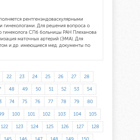
ыполняется рентгенэндоваскулярными
 гинекологами. Для решения вопроса о
о гинеколога СПб больницы РАН Плеханова
олизация маточных артерий (ЭМА). Для
том и др. имеющиеся мед. документы по
22
23
24
25
26
27
28
7
48
49
50
51
52
53
54
3
74
75
76
77
78
79
80
99
100
101
102
103
104
105
122
123
124
125
126
127
128
145
146
147
148
149
150