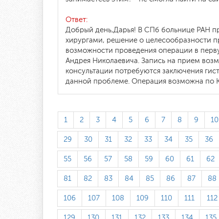
Ответ:
Добрый день,Дарья! В СПб больнице РАН п
хирургами, решение о целесообразности 
возможности проведения операции в перв
Андрея Николаевича. Запись на прием возмо
консультации потребуются заключения гист
данной проблеме. Операция возможна по 
1
2
3
4
5
6
7
8
9
10
29
30
31
32
33
34
35
36
55
56
57
58
59
60
61
62
81
82
83
84
85
86
87
88
106
107
108
109
110
111
112
129
130
131
132
133
134
135