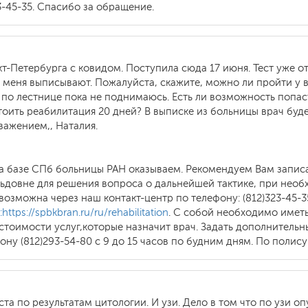
3-45-35. Спасибо за обращение.
кт-Петербурга с ковидом. Поступила сюда 17 июня. Тест уже 
 меня выписывают. Пожалуйста, скажите, можно ли пройти у 
 по лестнице пока не поднимаюсь. Есть ли возможность попас
тоить реабилитация 20 дней? В выписке из больницы врач бу
важением,, Наталия.
на базе СПб больницы РАН оказываем. Рекомендуем Вам записа
ьдовне для решения вопроса о дальнейшей тактике, при необ
ю возможна через наш контакт-центр по телефону: (812)323-45
:https://spbkbran.ru/ru/rehabilitation
. С собой необходимо имет
стоимости услуг,которые назначит врач. Задать дополнитель
ну (812)293-54-80 с 9 до 15 часов по будним дням. По поли
а по результатам цитологии. И узи. Дело в том что по узи опу