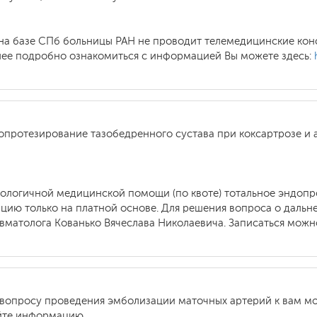
на базе СПб больницы РАН не проводит телемедицинские конс
олее подробно ознакомиться с информацией Вы можете здесь:
h
допротезирование тазобедренного сустава при коксартрозе и 
хнологичной медицинской помощи (по квоте) тотальное эндопр
ию только на платной основе. Для решения вопроса о дальн
атолога Кованько Вячеслава Николаевича. Записаться можно 
о вопросу проведения эмболизации маточных артерий к вам м
сайте информацию