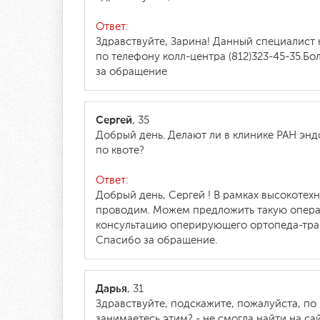
Ответ:
Здравствуйте, Зарина! Данный специалист 
по телефону колл-центра (812)323-45-35.Б
за обращение
Сергей
, 35
Добрый день. Делают ли в клинике РАН эн
по квоте?
Ответ:
Добрый день, Сергей ! В рамках высокоте
проводим. Можем предложить такую операц
консультацию оперирующего ортопеда-травм
Спасибо за обращение.
Дарья
, 31
Здравствуйте, подскажите, пожалуйста, п
занимаетесь этим? - не смогла найти на 