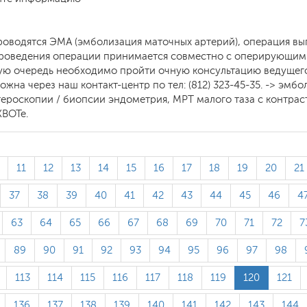
роводятся ЭМА (эмболизация маточных артерий), операция в
проведения операции принимается совместно с оперирующими
ую очередь необходимо пройти очную консультацию ведущег
жна через наш контакт-центр по тел: (812) 323-45-35. -> эмб
ероскопии / биопсии эндометрия, МРТ малого таза с контрас
КВОТе.
11
12
13
14
15
16
17
18
19
20
21
37
38
39
40
41
42
43
44
45
46
4
63
64
65
66
67
68
69
70
71
72
7
89
90
91
92
93
94
95
96
97
98
113
114
115
116
117
118
119
120
121
136
137
138
139
140
141
142
143
144