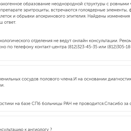
оэхогенное образование неоднородной структуры с ровными ч
в препарате эритроциты, встречаются голоядерные элементы,
еток и обрывки апокринового эпителия. Найдены изменения с
ш ответ.
ологического отделения не ведут онлайн консультации. Реко
о по телефону контакт-центра (812)323-45-35 или (812)305-1
енильных сосудов полового члена.И на основании диагностик
и.
остики на базе СПб больницы РАН не проводится.Спасибо за 
нсультацию к ангиологу ?