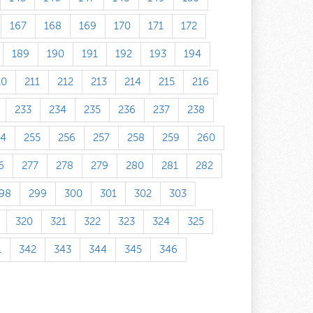
167
168
169
170
171
172
189
190
191
192
193
194
10
211
212
213
214
215
216
233
234
235
236
237
238
54
255
256
257
258
259
260
6
277
278
279
280
281
282
98
299
300
301
302
303
320
321
322
323
324
325
1
342
343
344
345
346