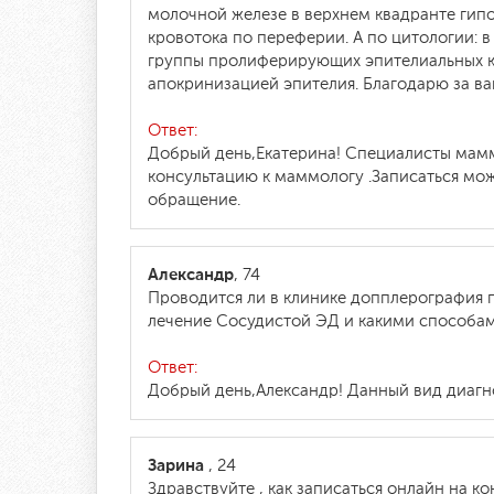
молочной железе в верхнем квадранте гип
кровотока по переферии. А по цитологии: 
группы пролиферирующих эпителиальных кл
апокринизацией эпителия. Благодарю за ва
Ответ:
Добрый день,Екатерина! Специалисты мамм
консультацию к маммологу .Записаться можн
обращение.
Александр
, 74
Проводится ли в клинике допплерография п
лечение Сосудистой ЭД и какими способам
Ответ:
Добрый день,Александр! Данный вид диагн
Зарина
, 24
Здравствуйте , как записаться онлайн на ко