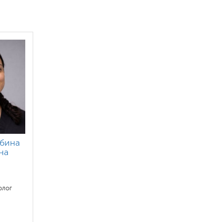
абина
на
олог