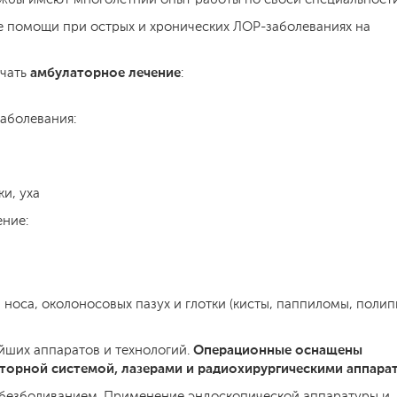
е помощи при острых и хронических ЛОР-заболеваниях на
амбулаторное лечение
учать
:
заболевания:
ки, уха
ение:
 носа, околоносовых пазух и глотки (кисты, паппиломы, полип
Операционные оснащены
йших аппаратов и технологий.
орной системой, лазерами и радиохирургическими аппара
безболиванием. Применение эндоскопической аппаратуры и