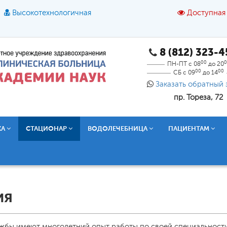
Высокотехнологичная
Доступная
8 (812) 323-
A
A
азмер шрифта:
A
Цвет:
A
A
A
00
0
ПН-ПТ с 08
до 20
00
00
СБ с 09
до 14
Текст:
Кириллица
Брайль
Звук
Заказать обратный 
пр. Тореза, 72
О доступной среде
КА
СТАЦИОНАР
ВОДОЛЕЧЕБНИЦА
ПАЦИЕНТАМ
ия
жбы имеют многолетний опыт работы по своей специальности