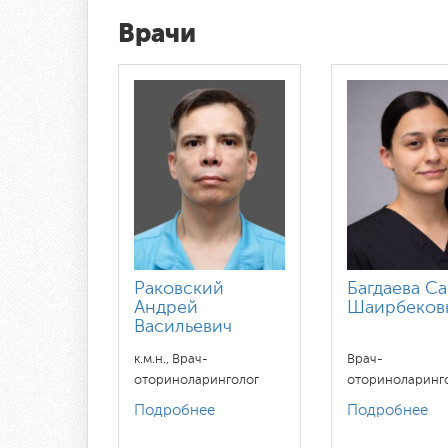
Врачи
Раковский
Багдаева С
Андрей
Шаирбеков
Васильевич
к.м.н., Врач-
Врач-
оториноларинголог
оториноларинг
Подробнее
Подробнее