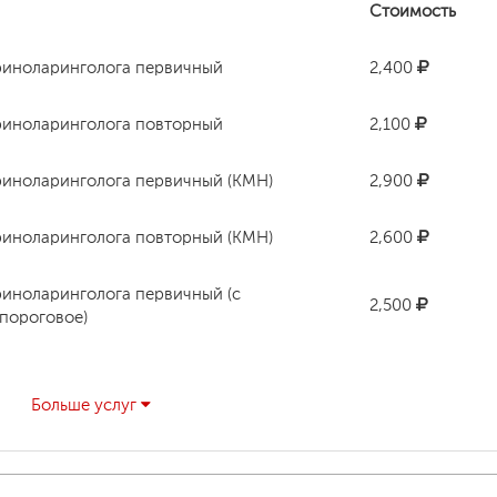
Стоимость
ориноларинголога первичный
2,400
ориноларинголога повторный
2,100
ориноларинголога первичный (КМН)
2,900
ориноларинголога повторный (КМН)
2,600
риноларинголога первичный (с
2,500
пороговое)
ориноларинголога повторный
700
Больше услуг