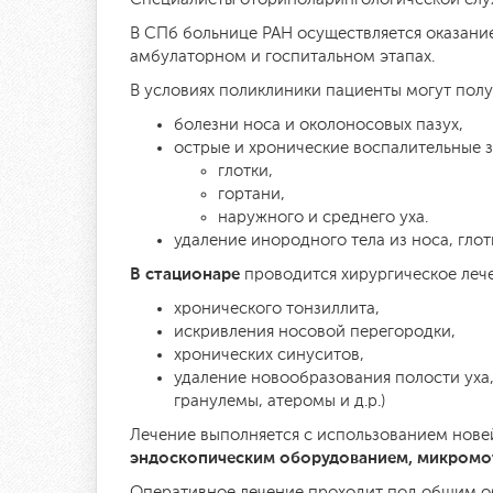
В СПб больнице РАН осуществляется оказани
амбулаторном и госпитальном этапах.
В условиях поликлиники пациенты могут пол
болезни носа и околоносовых пазух,
острые и хронические воспалительные 
глотки,
гортани,
наружного и среднего уха.
удаление инородного тела из носа, глот
В стационаре
проводится хирургическое леч
хронического тонзиллита,
искривления носовой перегородки,
хронических синуситов,
удаление новообразования полости уха,
гранулемы, атеромы и д.р.)
Лечение выполняется с использованием нове
эндоскопическим оборудованием, микромот
Оперативное лечение проходит под общим о