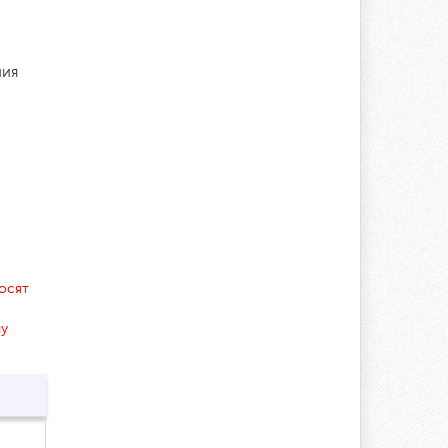
ния
носят
ну