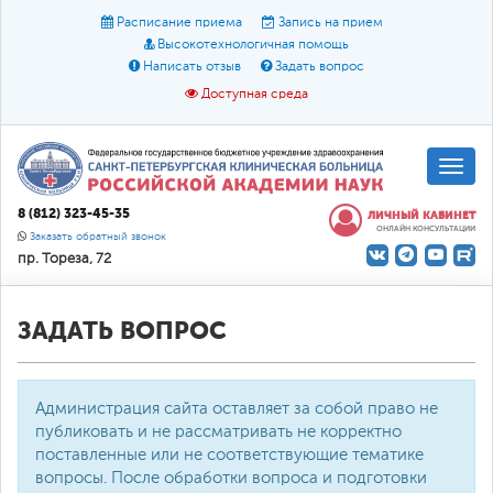
Расписание приема
Запись на прием
Высокотехнологичная помощь
Написать отзыв
Задать вопрос
Доступная среда
A
A
Размер шрифта:
A
8 (812) 323-45-35
ЛИЧНЫЙ КАБИНЕТ
ОНЛАЙН КОНСУЛЬТАЦИИ
Цвет:
A
A
A
Заказать обратный звонок
пр. Тореза, 72
Текст:
Кириллица
Брайль
Звук
О доступной среде
ЗАДАТЬ ВОПРОС
Администрация сайта оставляет за собой право не
публиковать и не рассматривать не корректно
поставленные или не соответствующие тематике
вопросы. После обработки вопроса и подготовки