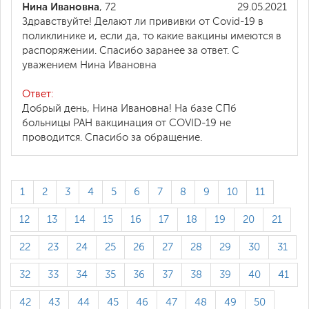
Нина Ивановна
, 72
29.05.2021
Здравствуйте! Делают ли прививки от Covid-19 в
поликлинике и, если да, то какие вакцины имеются в
распоряжении. Спасибо заранее за ответ. С
уважением Нина Ивановна
Ответ:
Добрый день, Нина Ивановна! На базе СПб
больницы РАН вакцинация от COVID-19 не
проводится. Спасибо за обращение.
1
2
3
4
5
6
7
8
9
10
11
12
13
14
15
16
17
18
19
20
21
22
23
24
25
26
27
28
29
30
31
32
33
34
35
36
37
38
39
40
41
42
43
44
45
46
47
48
49
50