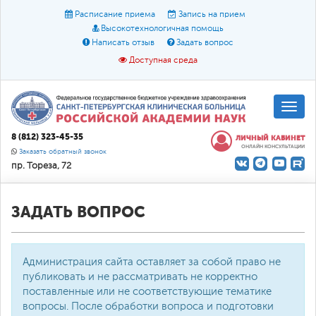
Расписание приема
Запись на прием
Высокотехнологичная помощь
Написать отзыв
Задать вопрос
Доступная среда
A
A
Размер шрифта:
A
8 (812) 323-45-35
ЛИЧНЫЙ КАБИНЕТ
ОНЛАЙН КОНСУЛЬТАЦИИ
Цвет:
A
A
A
Заказать обратный звонок
пр. Тореза, 72
Текст:
Кириллица
Брайль
Звук
О доступной среде
ЗАДАТЬ ВОПРОС
Администрация сайта оставляет за собой право не
публиковать и не рассматривать не корректно
поставленные или не соответствующие тематике
вопросы. После обработки вопроса и подготовки