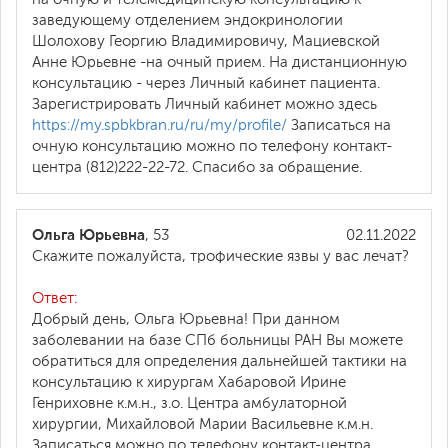
заведующему отделением эндокринологии
Шолохову Георгию Владимировичу, Мациевской
Анне Юрьевне -на очный прием. На дистанционную
консультацию - через Личный кабинет пациента.
Зарегистрировать Личный кабинет можно здесь
https://my.spbkbran.ru/ru/my/profile/
Записаться на
очную консультацию можно по телефону контакт-
центра (812)222-22-72. Спасибо за обращение.
Ольга Юрьевна
, 53
02.11.2022
Скажите пожалуйста, трофические язвы у вас лечат?
Ответ:
Добрый день, Ольга Юрьевна! При данном
заболевании на базе СПб больницы РАН Вы можете
обратиться для определения дальнейшей тактики на
консультацию к хирургам Хабаровой Ирине
Генриховне к.м.н., з.о. Центра амбулаторной
хирургии, Михайловой Марии Васильевне к.м.н.
Записаться можно по телефону контакт-центра