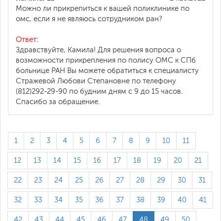
Можно ли прикрепиться к вашей поликлинике по
омс, если я не являюсь сотрудником ран?
Ответ:
Здравствуйте, Камила! Для решения вопроса о
возможности прикрепления по полису ОМС к СПб
больнице РАН Вы можете обратиться к специалисту
Стражевой Любови Степановне по телефону
(812)292-29-90 по будним дням с 9 до 15 часов.
Спасибо за обращение.
1
2
3
4
5
6
7
8
9
10
11
12
13
14
15
16
17
18
19
20
21
22
23
24
25
26
27
28
29
30
31
32
33
34
35
36
37
38
39
40
41
42
43
44
45
46
47
48
49
50