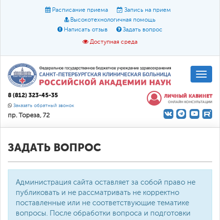
Расписание приема
Запись на прием
Высокотехнологичная помощь
Написать отзыв
Задать вопрос
Доступная среда
A
A
Размер шрифта:
A
8 (812) 323-45-35
ЛИЧНЫЙ КАБИНЕТ
ОНЛАЙН КОНСУЛЬТАЦИИ
Цвет:
A
A
A
Заказать обратный звонок
пр. Тореза, 72
Текст:
Кириллица
Брайль
Звук
О доступной среде
ЗАДАТЬ ВОПРОС
Администрация сайта оставляет за собой право не
публиковать и не рассматривать не корректно
поставленные или не соответствующие тематике
вопросы. После обработки вопроса и подготовки