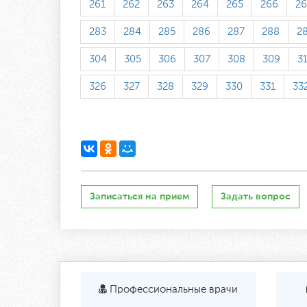
261
262
263
264
265
266
26
283
284
285
286
287
288
2
304
305
306
307
308
309
3
326
327
328
329
330
331
33
Записаться на прием
Задать вопрос
Профессиональные врачи