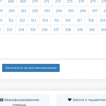
7
268
269
270
271
272
273
274
275
27
89
290
291
292
293
294
295
296
297
2
10
311
312
313
314
315
316
317
318
319
2
333
334
335
336
337
338
339
340
34
Записаться на диспансеризацию
Квалифицированная
Забота о пациентах
помощь