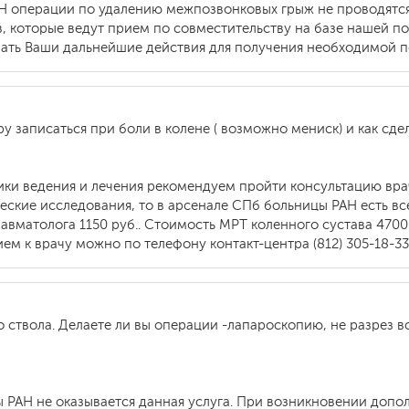
АН операции по удалению межпозвонковых грыж не проводятс
 которые ведут прием по совместительству на базе нашей по
ать Ваши дальнейшие действия для получения необходимой 
у записаться при боли в колене ( возможно мениск) и как сдел
тики ведения и лечения рекомендуем пройти консультацию вра
еские исследования, то в арсенале СПб больницы РАН есть в
авматолога 1150 руб.. Стоимость МРТ коленного сустава 4700
ем к врачу можно по телефону контакт-центра (812) 305-18-33
ствола. Делаете ли вы операции -лапароскопию, не разрез все
ы РАН не оказывается данная услуга. При возникновении допо