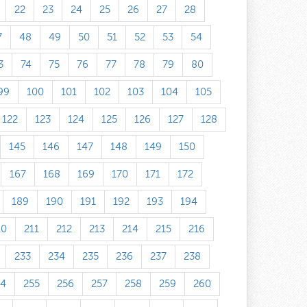
22
23
24
25
26
27
28
7
48
49
50
51
52
53
54
3
74
75
76
77
78
79
80
99
100
101
102
103
104
105
122
123
124
125
126
127
128
145
146
147
148
149
150
167
168
169
170
171
172
189
190
191
192
193
194
10
211
212
213
214
215
216
233
234
235
236
237
238
54
255
256
257
258
259
260