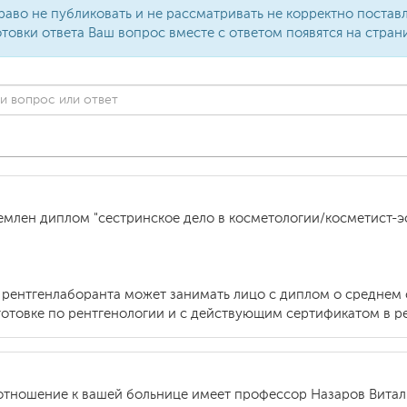
раво не публиковать и не рассматривать не корректно поста
товки ответа Ваш вопрос вместе с ответом появятся на стран
емлен диплом "сестринское дело в косметологии/косметист-
ь рентгенлаборанта может занимать лицо с диплом о средне
товке по рентгенологии и с действующим сертификатом в ре
 отношение к вашей больнице имеет профессор Назаров Витали