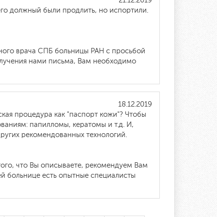
21.12.2019
его должный были продлить, но испортили.
вного врача СПБ больницы РАН с просьбой
получения нами письма, Вам необходимо
18.12.2019
ская процедура как "паспорт кожи"? Чтобы
аниям: папилломы, кератомы и т.д. И,
других рекомендованных технологий.
того, что Вы описываете, рекомендуем Вам
ей больнице есть опытные специалисты