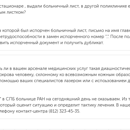
стационаре , выдали больничный лист, в другой поликлинике 
ным листком?
в которой был испорчен больничный лист, письмо на имя гла
етрудоспособности в замен испорченного номер "..". После 
авить испорченный документ и получить дубликат.
ть ли в вашем арсенале медицинских услуг такая диашностиче
окрова человеку, склонному ко всевозможным кожным образов
 помощью ваших специалистов лазером или с испоьзованиеи 
и" в СПБ больнице РАН на сегодняшний день не оказываем. Из 
оторый оценит ситуацию и определит тактику лечения. В наш
ефону контакт-центра (812) 323-45-35.