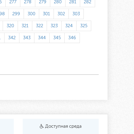
6
277
278
279
280
281
282
98
299
300
301
302
303
320
321
322
323
324
325
1
342
343
344
345
346
Доступная среда