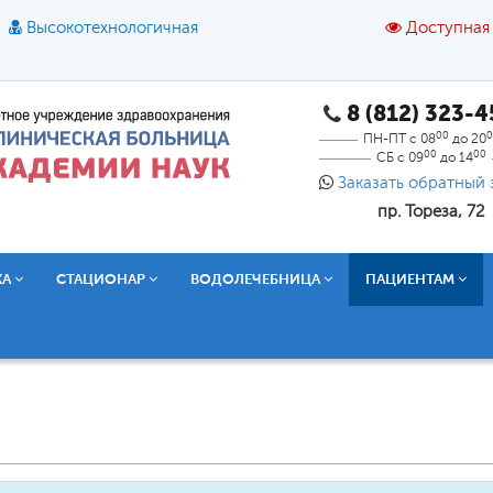
Высокотехнологичная
Доступная
8 (812) 323-
A
A
азмер шрифта:
A
Цвет:
A
A
A
00
0
ПН-ПТ с 08
до 20
00
00
СБ с 09
до 14
Текст:
Кириллица
Брайль
Звук
Заказать обратный 
пр. Тореза, 72
О доступной среде
КА
СТАЦИОНАР
ВОДОЛЕЧЕБНИЦА
ПАЦИЕНТАМ