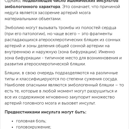
подавляющее число ишемических инсультов
Однако,
эмбологенного характера
. Это означает, что причиной
недуга является засорение артерий мозга
материальными объектами.
Эмболию могут вызывать тромбы из полостей сердца
(при его патологии), но чаще всего – это фрагменты
распадающихся атеросклеротических бляшек из сонных
артерий и зоны деления общей сонной артерии на
внутреннюю и наружную (зона бифуркации). Именно
зона бифуркации - типичное место для возникновения и
развития атеросклеротической бляшки.
Бляшки, в свою очередь подразделяются на различные
типы и классифицируются по степени сужения сосуда.
Наиболее опасными являются эмбологенный бляшки – то
есть те, которые в любой момент могут разрушиться и
все их содержимое мгновенно закупорит множество
артерий головного мозга и вызовет инсульт.
Предвестниками инсульта могут быть:
головная боль;
головокружение;