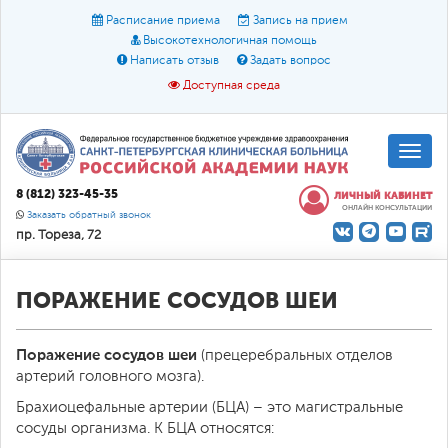
Расписание приема
Запись на прием
Высокотехнологичная помощь
Написать отзыв
Задать вопрос
Доступная среда
A
A
Размер шрифта:
A
8 (812) 323-45-35
ЛИЧНЫЙ КАБИНЕТ
ОНЛАЙН КОНСУЛЬТАЦИИ
Цвет:
A
A
A
Заказать обратный звонок
пр. Тореза, 72
Текст:
Кириллица
Брайль
Звук
О доступной среде
ПОРАЖЕНИЕ СОСУДОВ ШЕИ
Поражение сосудов шеи
(прецеребральных отделов
артерий головного мозга).
Брахиоцефальные артерии (БЦА) – это магистральные
сосуды организма. К БЦА относятся: