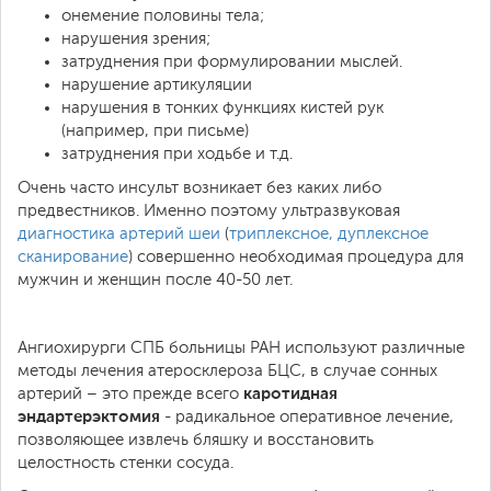
онемение половины тела;
нарушения зрения;
затруднения при формулировании мыслей.
нарушение артикуляции
нарушения в тонких функциях кистей рук
(например, при письме)
затруднения при ходьбе и т.д.
Очень часто инсульт возникает без каких либо
предвестников. Именно поэтому ультразвуковая
диагностика артерий шеи
(
триплексное, дуплексное
сканирование
) совершенно необходимая процедура для
мужчин и женщин после 40-50 лет.
Ангиохирурги СПБ больницы РАН используют различные
методы лечения атеросклероза БЦС, в случае сонных
каротидная
артерий – это прежде всего
эндартерэктомия
- радикальное оперативное лечение,
позволяющее извлечь бляшку и восстановить
целостность стенки сосуда.