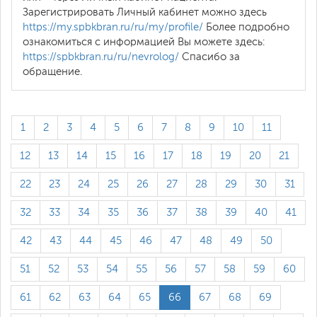
Зарегистрировать Личный кабинет можно здесь
https://my.spbkbran.ru/ru/my/profile/
Более подробно
ознакомиться с информацией Вы можете здесь:
https://spbkbran.ru/ru/nevrolog/
Спасибо за
обращение.
1
2
3
4
5
6
7
8
9
10
11
12
13
14
15
16
17
18
19
20
21
22
23
24
25
26
27
28
29
30
31
32
33
34
35
36
37
38
39
40
41
42
43
44
45
46
47
48
49
50
51
52
53
54
55
56
57
58
59
60
61
62
63
64
65
66
67
68
69