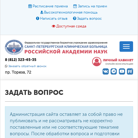
Расписание приема
Запись на прием
Высокотехнологичная помощь
Написать отзыв
Задать вопрос
Доступная среда
A
A
Размер шрифта:
A
8 (812) 323-45-35
ЛИЧНЫЙ КАБИНЕТ
ОНЛАЙН КОНСУЛЬТАЦИИ
Цвет:
A
A
A
Заказать обратный звонок
пр. Тореза, 72
Текст:
Кириллица
Брайль
Звук
О доступной среде
ЗАДАТЬ ВОПРОС
Администрация сайта оставляет за собой право не
публиковать и не рассматривать не корректно
поставленные или не соответствующие тематике
вопросы. После обработки вопроса и подготовки