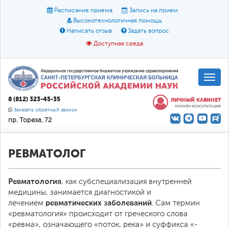
Расписание приема
Запись на прием
Высокотехнологичная помощь
Написать отзыв
Задать вопрос
Доступная среда
A
A
Размер шрифта:
A
8 (812) 323-45-35
ЛИЧНЫЙ КАБИНЕТ
ОНЛАЙН КОНСУЛЬТАЦИИ
Цвет:
A
A
A
Заказать обратный звонок
пр. Тореза, 72
Текст:
Кириллица
Брайль
Звук
О доступной среде
РЕВМАТОЛОГ
Ревматология
, как субспециализация внутренней
медицины, занимается диагностикой и
ревматических заболеваний
лечением
. Сам термин
«ревматология» происходит от греческого слова
«ревма», означающего «поток, река» и суффикса «-