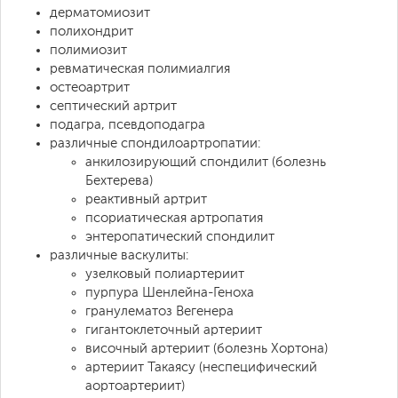
дерматомиозит
полихондрит
полимиозит
ревматическая полимиалгия
остеоартрит
септический артрит
подагра, псевдоподагра
различные спондилоартропатии:
анкилозирующий спондилит (болезнь
Бехтерева)
реактивный артрит
псориатическая артропатия
энтеропатический спондилит
различные васкулиты:
узелковый полиартериит
пурпура Шенлейна-Геноха
гранулематоз Вегенера
гигантоклеточный артериит
височный артериит (болезнь Хортона)
артериит Такаясу (неспецифический
аортоартериит)