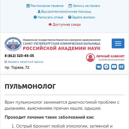
Расписание приема
Запись на прием
Высокотехнологичная помощь
Написать отзыв
Задать вопрос
Доступная среда
A
A
Размер шрифта:
A
8 (812) 323-45-35
ЛИЧНЫЙ КАБИНЕТ
ОНЛАЙН КОНСУЛЬТАЦИИ
Цвет:
A
A
A
Заказать обратный звонок
пр. Тореза, 72
Текст:
Кириллица
Брайль
Звук
О доступной среде
ПУЛЬМОНОЛОГ
Врач пульмонолог занимается диагностикой проблем с
дыханием, выяснением причин кашля, одышки.
Проводит лечение таких заболеваний как:
Острый бронхит любой этиологии, затяжной и