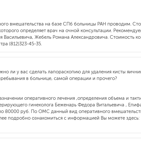
ного вмешательства на базе СПб больницы РАН проводим. Стои
оторого определяет врач на очной консультации. Рекомендуе
 Васильевича, Жебель Романа Александровича. Стоимость конс
ра (812)323-45-35.
но ли у вас сделать лапораскопию для удаления кисты яичник
 пребывания в больнице, самой операции и прочего?
азначении оперативного лечения ,определения объема и такт
рирующего гинеколога Беженарь Федора Витальевича , Епифа
ло 80000 руб. По ОМС данный вид оперативного вмешательст
Более подробно ознакомиться с информацией Вы можете здесь: