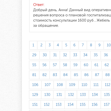
Ответ:
Добрый день, Анна! Данный вид оперативно
решения вопроса о плановой госпитализац
стоимость консультации 1600 руб , Жебель
за обращение.
1
2
3
4
5
6
7
8
9
10
29
30
31
32
33
34
35
36
55
56
57
58
59
60
61
62
81
82
83
84
85
86
87
88
106
107
108
109
110
111
112
129
130
131
132
133
134
135
151
152
153
154
155
156
157