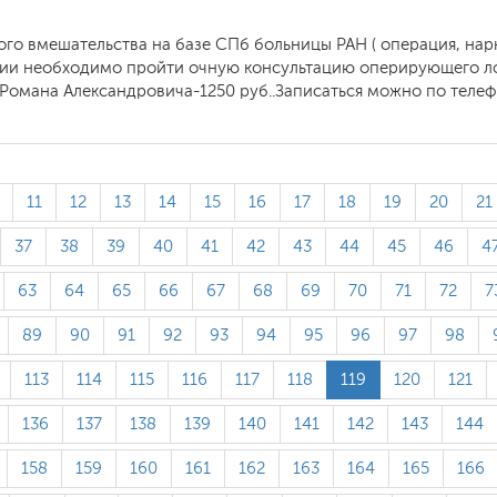
го вмешательства на базе СПб больницы РАН ( операция, нарк
ии необходимо пройти очную консультацию оперирующего лор
 Романа Александровича-1250 руб..Записаться можно по телефо
11
12
13
14
15
16
17
18
19
20
21
37
38
39
40
41
42
43
44
45
46
4
63
64
65
66
67
68
69
70
71
72
7
89
90
91
92
93
94
95
96
97
98
113
114
115
116
117
118
119
120
121
136
137
138
139
140
141
142
143
144
158
159
160
161
162
163
164
165
166