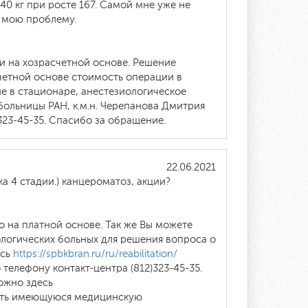
40 кг при росте 167. Самой мне уже не
ь мою проблему.
и на хозрасчетной основе. Решение
счетной основе стоимость операции в
е в стационаре, анестезиологическое
ольницы РАН, к.м.н. Черепанова Дмитрия
323-45-35. Спасибо за обращение.
22.06.2021
 4 стадии.) канцероматоз, акции?
о на платной основе. Так же Вы можете
логических больных для решения вопроса о
есь
https://spbkbran.ru/ru/reabilitation/
елефону контакт-центра (812)323-45-35.
ожно здесь
зить имеющуюся медицинскую