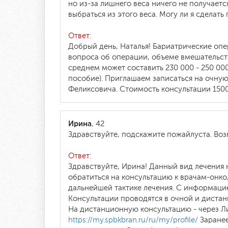
но из-за лишнего веса ничего не получаетс
выбраться из этого веса. Могу ли я сделат
Ответ:
Добрый день, Наталья! Бариатрические опе
вопроса об операции, объеме вмешательств
среднем может составить 230 000 - 250 00
пособие). Приглашаем записаться на очну
Феликсовича. Стоимость консультации 1500 
Ирина
, 42
Здравствуйте, подскажите пожайлуста. Воз
Ответ:
Здравствуйте, Ирина! Данный вид лечения 
обратиться на консультацию к врачам-онк
дальнейшей тактике лечения. С информаци
Консультации проводятся в очной и дистан
На дистанционную консультацию - через Л
https://my.spbkbran.ru/ru/my/profile/
Заранее