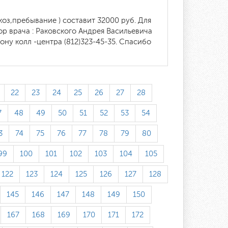
оз,пребывание ) составит 32000 руб. Для
 врача : Раковского Андрея Васильевича
ну колл -центра (812)323-45-35. Спасибо
22
23
24
25
26
27
28
7
48
49
50
51
52
53
54
3
74
75
76
77
78
79
80
99
100
101
102
103
104
105
122
123
124
125
126
127
128
145
146
147
148
149
150
167
168
169
170
171
172