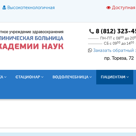
Высокотехнологичная
Доступная
8 (812) 323-
A
A
азмер шрифта:
A
Цвет:
A
A
A
00
0
ПН-ПТ с 08
до 20
00
00
СБ с 09
до 14
Текст:
Кириллица
Брайль
Звук
Заказать обратный 
пр. Тореза, 72
О доступной среде
КА
СТАЦИОНАР
ВОДОЛЕЧЕБНИЦА
ПАЦИЕНТАМ