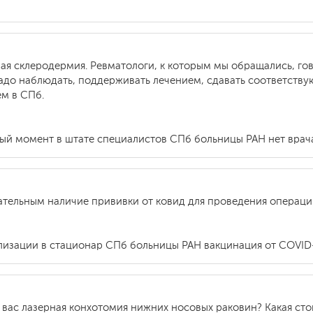
вая склеродермия. Ревматологи, к которым мы обращались, го
надо наблюдать, поддерживать лечением, сдавать соответств
ем в СПб.
нный момент в штате специалистов СПб больницы РАН нет вра
зательным наличие прививки от ковид для проведения операц
лизации в стационар СПб больницы РАН вакцинация от COVID-
 вас лазерная конхотомия нижних носовых раковин? Какая сто