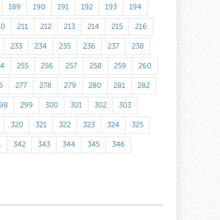
189
190
191
192
193
194
10
211
212
213
214
215
216
233
234
235
236
237
238
54
255
256
257
258
259
260
6
277
278
279
280
281
282
98
299
300
301
302
303
320
321
322
323
324
325
1
342
343
344
345
346