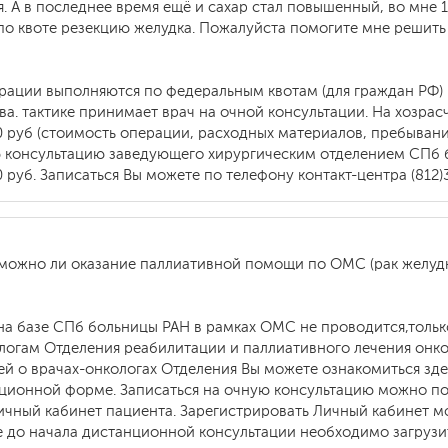
я. А в последнее время ещё и сахар стал повышенный, во мне 1
ь по квоте резекцию желудка. Пожалуйста помогите мне решит
рации выполняются по федеральным квотам (для граждан РФ) 
а. тактике принимает врач на очной консультации. На хозра
0 руб (стоимость операции, расходных материалов, пребывани
ю консультацию заведующего хирургическим отделением СПб б
руб. Записаться Вы можете по телефону контакт-центра (812)
можно ли оказание паллиативной помощи по ОМС (рак желудка
на базе СПб больницы РАН в рамках ОМС не проводится,тольк
ологам Отделения реабилитации и паллиативного лечения онко
ей о врачах-онкологах Отделения Вы можете ознакомиться зд
ционной форме. Записаться на очную консультацию можно по т
ичный кабинет пациента. Зарегистрировать Личный кабинет м
 до начала дистанционной консультации необходимо загру