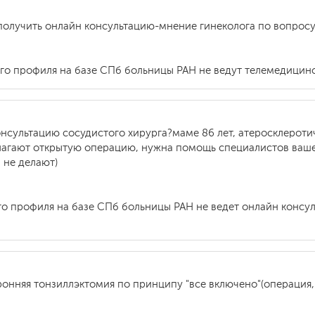
я получить онлайн консультацию-мнение гинеколога по вопро
го профиля на базе СПб больницы РАН не ведут телемедицинс
онсультацию сосудистого хирурга?маме 86 лет, атеросклерот
длагают открытую операцию, нужна помощь специалистов ваше
 не делают)
о профиля на базе СПб больницы РАН не ведет онлайн консуль
ронняя тонзиллэктомия по принципу "все включено"(операция,