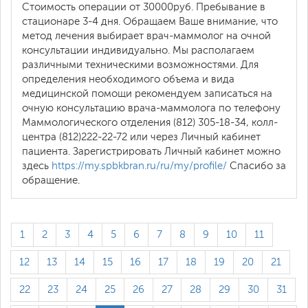
Стоимость операции от 30000руб. Пребывание в
стационаре 3-4 дня. Обращаем Ваше внимание, что
метод лечения выбирает врач-маммолог на очной
консультации индивидуально. Мы располагаем
различными техническими возможностями. Для
определения необходимого объема и вида
медицинской помощи рекомендуем записаться на
очную консультацию врача-маммолога по телефону
Маммологического отделения (812) 305-18-34, колл-
центра (812)222-22-72 или через Личный кабинет
пациента. Зарегистрировать Личный кабинет можно
здесь
https://my.spbkbran.ru/ru/my/profile/
Спасибо за
обращение.
1
2
3
4
5
6
7
8
9
10
11
12
13
14
15
16
17
18
19
20
21
22
23
24
25
26
27
28
29
30
31