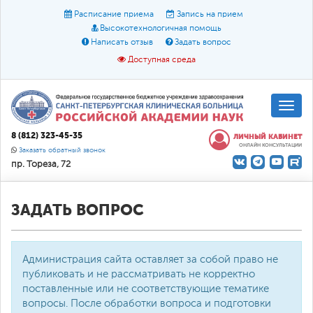
Расписание приема
Запись на прием
Высокотехнологичная помощь
Написать отзыв
Задать вопрос
Доступная среда
A
A
Размер шрифта:
A
8 (812) 323-45-35
ЛИЧНЫЙ КАБИНЕТ
ОНЛАЙН КОНСУЛЬТАЦИИ
Цвет:
A
A
A
Заказать обратный звонок
пр. Тореза, 72
Текст:
Кириллица
Брайль
Звук
О доступной среде
ЗАДАТЬ ВОПРОС
Администрация сайта оставляет за собой право не
публиковать и не рассматривать не корректно
поставленные или не соответствующие тематике
вопросы. После обработки вопроса и подготовки