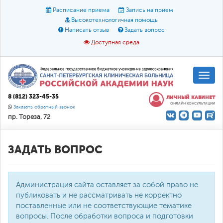
Расписание приема
Запись на прием
Высокотехнологичная помощь
Написать отзыв
Задать вопрос
Доступная среда
A
A
Размер шрифта:
A
8 (812) 323-45-35
ЛИЧНЫЙ КАБИНЕТ
ОНЛАЙН КОНСУЛЬТАЦИИ
Цвет:
A
A
A
Заказать обратный звонок
пр. Тореза, 72
Текст:
Кириллица
Брайль
Звук
О доступной среде
ЗАДАТЬ ВОПРОС
Администрация сайта оставляет за собой право не
публиковать и не рассматривать не корректно
поставленные или не соответствующие тематике
вопросы. После обработки вопроса и подготовки