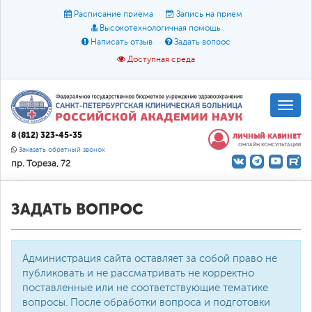
Расписание приема
Запись на прием
Высокотехнологичная помощь
Написать отзыв
Задать вопрос
Доступная среда
A
A
Размер шрифта:
A
8 (812) 323-45-35
ЛИЧНЫЙ КАБИНЕТ
ОНЛАЙН КОНСУЛЬТАЦИИ
Цвет:
A
A
A
Заказать обратный звонок
пр. Тореза, 72
Текст:
Кириллица
Брайль
Звук
О доступной среде
ЗАДАТЬ ВОПРОС
Администрация сайта оставляет за собой право не
публиковать и не рассматривать не корректно
поставленные или не соответствующие тематике
вопросы. После обработки вопроса и подготовки