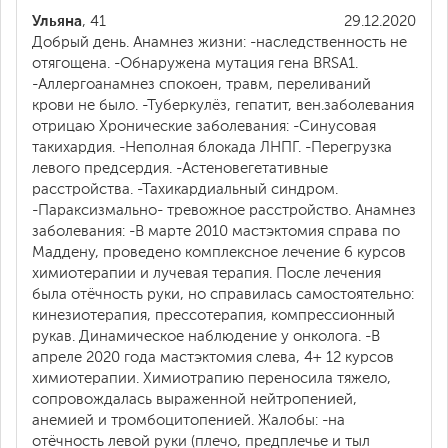
Ульяна
, 41
29.12.2020
Добрый день. Анамнез жизни: -наследственность не
отягощена. -Обнаружена мутация гена BRSA1.
-Аллергоанамнез спокоен, травм, переливаний
крови не было. -Туберкулёз, гепатит, вен.заболевания
отрицаю Хронические заболевания: -Синусовая
такихардия. -Неполная блокада ЛНПГ. -Перегрузка
левого предсердия. -Астеновегетативные
расстройства. -Тахикардиальный синдром.
-Параксизмально- тревожное расстройство. Анамнез
заболевания: -В марте 2010 мастэктомия справа по
Маддену, проведено комплексное лечение 6 курсов
химиотерапии и лучевая терапия. После лечения
была отёчность руки, но справилась самостоятельно:
кинезиотерапия, прессотерапия, компрессионный
рукав. Динамическое наблюдение у онколога. -В
апреле 2020 года мастэктомия слева, 4+ 12 курсов
химиотерапии. Химиотрапию переносила тяжело,
сопровождалась выраженной нейтропенией,
анемией и тромбоцитопенией. Жалобы: -на
отёчность левой руки (плечо, предплечье и тыл