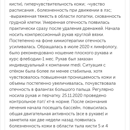
кисти), гиперчувствительность кожи; -чувство
расписания , болезненность при движении в лзс;
-выраженная тяжесть в области лопатки, скованность
грудной клетки. Умеренная отечность появилась
практически сразу после удаления дренажей. Начала
носить компрессионный рукав круглой вязки.
Постепенно на фоне химиотерапии отечность
усиливалась. Обращалась в июле 2020 к лимфологу,
было рекомендовано ношение плоского рукава и
курс флебодии-1 мес. Рукав был заказан
индивидуальный к компании medi. Ситуация с
отёком была более ли менее стабильна, хотя
чувствовалось повышенная проницаемость кожи и
объемы постепенно увеличивалась, почувствовала
отечность в фалангах большого пальца. Регулярно
носила рукав и перчатку. 25.11.2020 проведено
контрольное пэт/ кт-в норме. После окончания
лечения начала посещать бассейн, повысилась
общая двигательная активность (все в рукаве) и
заметила как две недели назад появилась
болезненность кожи в области тыла кисти 5 и 4