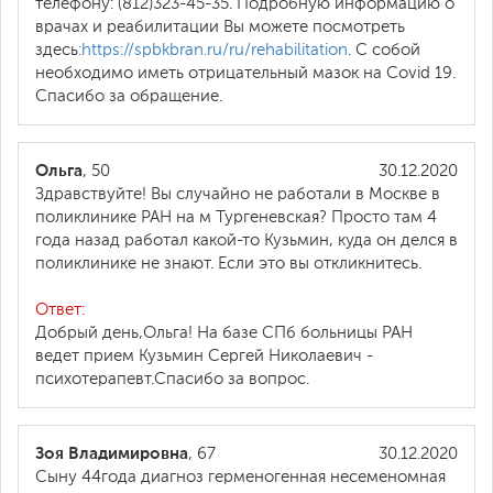
телефону: (812)323-45-35. Подробную информацию о
врачах и реабилитации Вы можете посмотреть
здесь
:https://spbkbran.ru/ru/rehabilitation
. С собой
необходимо иметь отрицательный мазок на Covid 19.
Спасибо за обращение.
Ольга
, 50
30.12.2020
Здравствуйте! Вы случайно не работали в Москве в
поликлинике РАН на м Тургеневская? Просто там 4
года назад работал какой-то Кузьмин, куда он делся в
поликлинике не знают. Если это вы откликнитесь.
Ответ:
Добрый день,Ольга! На базе СПб больницы РАН
ведет прием Кузьмин Сергей Николаевич -
психотерапевт.Спасибо за вопрос.
Зоя Владимировна
, 67
30.12.2020
Сыну 44года диагноз герменогенная несеменомная