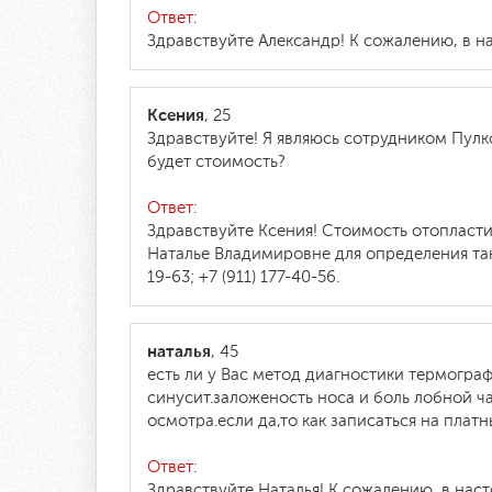
Ответ:
Здравствуйте Александр! К сожалению, в н
Ксения
, 25
Здравствуйте! Я являюсь сотрудником Пулк
будет стоимость?
Ответ:
Здравствуйте Ксения! Стоимость отопласти
Наталье Владимировне для определения так
19-63; +7 (911) 177-40-56.
наталья
, 45
есть ли у Вас метод диагностики термогра
синусит.заложеность носа и боль лобной ч
осмотра.если да,то как записаться на плат
Ответ:
Здравствуйте Наталья! К сожалению, в нас