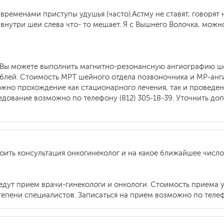
я временами приступы удушья (часто).Астму не ставят, говорят
о внутри шеи слева что- то мешает. Я с Вышнего Волочка, мож
 Вы можете выполнить магнитно-резонансную ангиографию ше
ублей. Стоимость МРТ шейного отдела позвоночника и МР-анг
можно прохождение как стационарного лечения, так и проведе
едование возможно по телефону (812) 305-18-39. Уточнить 
тоить консультация онкогинеколог и на какое ближайшее числ
едут прием врачи-гинекологи и онкологи. Стоимость приема у
тепени специалистов. Записаться на прием возможно по телефо