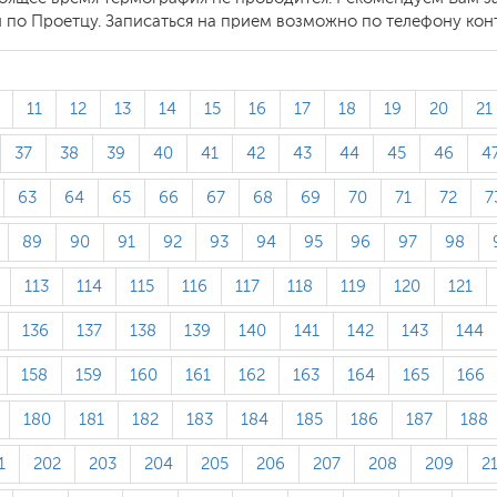
о Проетцу. Записаться на прием возможно по телефону контак
11
12
13
14
15
16
17
18
19
20
21
37
38
39
40
41
42
43
44
45
46
4
63
64
65
66
67
68
69
70
71
72
7
89
90
91
92
93
94
95
96
97
98
113
114
115
116
117
118
119
120
121
136
137
138
139
140
141
142
143
144
158
159
160
161
162
163
164
165
166
180
181
182
183
184
185
186
187
188
1
202
203
204
205
206
207
208
209
2