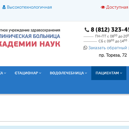
Высокотехнологичная
Доступная
8 (812) 323-
A
A
азмер шрифта:
A
Цвет:
A
A
A
00
0
ПН-ПТ с 08
до 20
00
00
СБ с 09
до 14
Текст:
Кириллица
Брайль
Звук
Заказать обратный 
пр. Тореза, 72
О доступной среде
КА
СТАЦИОНАР
ВОДОЛЕЧЕБНИЦА
ПАЦИЕНТАМ