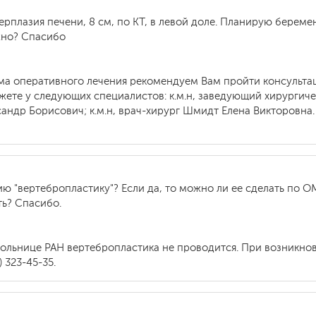
ерплазия печени, 8 см, по КТ, в левой доле. Планирую береме
жно? Спасибо
ма оперативного лечения рекомендуем Вам пройти консультац
жете у следующих специалистов: к.м.н, заведующий хирурги
ксандр Борисович; к.м.н, врач-хирург Шмидт Елена Викторовна
ию "вертебропластику"? Если да, то можно ли ее сделать по О
ть? Спасибо.
больнице РАН вертебропластика не проводится. При возникн
 323-45-35.