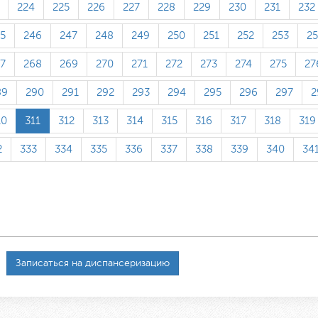
224
225
226
227
228
229
230
231
232
5
246
247
248
249
250
251
252
253
2
7
268
269
270
271
272
273
274
275
27
89
290
291
292
293
294
295
296
297
2
10
311
312
313
314
315
316
317
318
319
2
333
334
335
336
337
338
339
340
34
Записаться на диспансеризацию