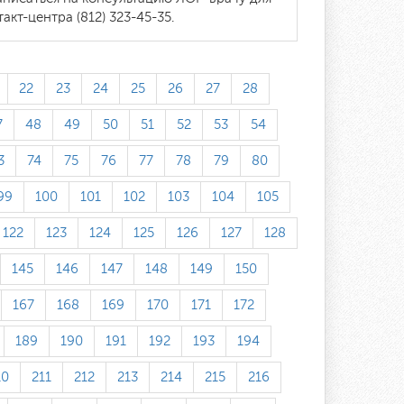
т-центра (812) 323-45-35.
22
23
24
25
26
27
28
7
48
49
50
51
52
53
54
3
74
75
76
77
78
79
80
99
100
101
102
103
104
105
122
123
124
125
126
127
128
145
146
147
148
149
150
167
168
169
170
171
172
189
190
191
192
193
194
10
211
212
213
214
215
216