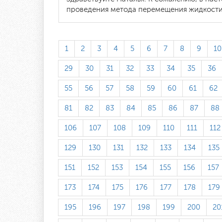
проведения метода перемещения жидкости п
1
2
3
4
5
6
7
8
9
10
29
30
31
32
33
34
35
36
55
56
57
58
59
60
61
62
81
82
83
84
85
86
87
88
106
107
108
109
110
111
112
129
130
131
132
133
134
135
151
152
153
154
155
156
157
173
174
175
176
177
178
179
195
196
197
198
199
200
20