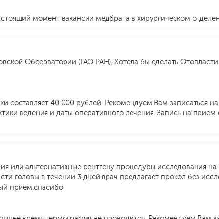
астоящий момент вакансии медбрата в хирургическом отделен
овской Обсерватории (ГАО РАН). Хотела бы сделать Отопластик
ки составляет 40 000 рублей. Рекомендуем Вам записаться н
тики ведения и даты оперативного лечения. Запись на прием о
фия или альтернативные рентгену процедуры исследования на
асти головы в течении 3 дней.врач предлагает прокол без ис
ный прием.спасибо
тоящее время термография не проводится. Рекомендуем Вам з