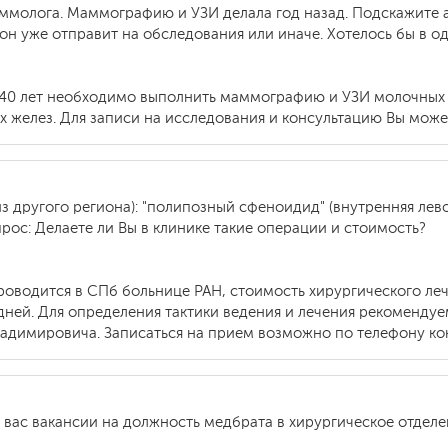
ммолога. Маммографию и УЗИ делала год назад. Подскажите 
 он уже отправит на обследования или иначе. Хотелось бы в од
 40 лет необходимо выполнить маммографию и УЗИ молочных ж
 желез. Для записи на исследования и консультацию Вы может
з другого региона): "полипозный сфеноидид" (внутренняя левос
ос: Делаете ли Вы в клинике такие операции и стоимость?
роводится в СПб больнице РАН, стоимость хирургического леч
дней. Для определения тактики ведения и лечения рекоменду
адимировича. Записаться на прием возможно по телефону конт
 вас вакансии на должность медбрата в хирургическое отделен