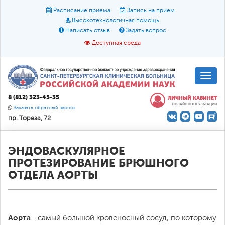
Расписание приема
Запись на прием
Высокотехнологичная помощь
Написать отзыв
Задать вопрос
Доступная среда
A
A
Размер шрифта:
A
8 (812) 323-45-35
ЛИЧНЫЙ КАБИНЕТ
ОНЛАЙН КОНСУЛЬТАЦИИ
Цвет:
A
A
A
Заказать обратный звонок
пр. Тореза, 72
Текст:
Кириллица
Брайль
Звук
О доступной среде
ЭНДОВАСКУЛЯРНОЕ
ПРОТЕЗИРОВАНИЕ БРЮШНОГО
ОТДЕЛА АОРТЫ
Аорта
- самый большой кровеносный сосуд, по которому