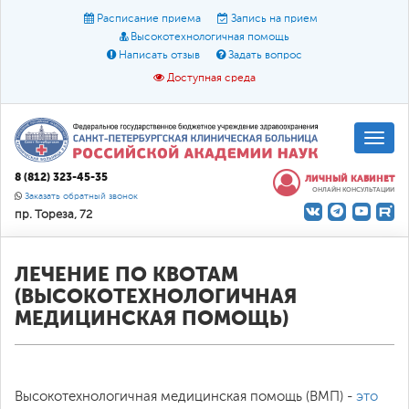
Расписание приема
Запись на прием
Высокотехнологичная помощь
Написать отзыв
Задать вопрос
Доступная среда
A
A
Размер шрифта:
A
8 (812) 323-45-35
ЛИЧНЫЙ КАБИНЕТ
ОНЛАЙН КОНСУЛЬТАЦИИ
Цвет:
A
A
A
Заказать обратный звонок
пр. Тореза, 72
Текст:
Кириллица
Брайль
Звук
О доступной среде
ЛЕЧЕНИЕ ПО КВОТАМ
(ВЫСОКОТЕХНОЛОГИЧНАЯ
МЕДИЦИНСКАЯ ПОМОЩЬ)
БЛАНКИ ДЛЯ ВМП
Высокотехнологичная медицинская помощь (ВМП) -
это