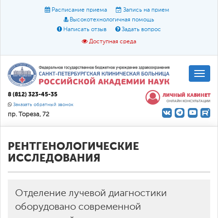
Расписание приема
Запись на прием
Высокотехнологичная помощь
Написать отзыв
Задать вопрос
Доступная среда
A
A
Размер шрифта:
A
8 (812) 323-45-35
ЛИЧНЫЙ КАБИНЕТ
ОНЛАЙН КОНСУЛЬТАЦИИ
Цвет:
A
A
A
Заказать обратный звонок
пр. Тореза, 72
Текст:
Кириллица
Брайль
Звук
О доступной среде
РЕНТГЕНОЛОГИЧЕСКИЕ
ИССЛЕДОВАНИЯ
Отделение лучевой диагностики
оборудовано современной