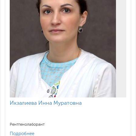
Рентгенография в 2-х дополнительных
800
проекциях
Рентгенография кисти (1 проекция)
1,400
Рентгенография кисти (в 2-х
1,700
проекциях)
Рентгенография стопы в двух
1,700
проекциях
Рентгенография фаланг пальцев кисти
1,700
Икзалиева Инна Муратовна
Рентгенография фаланг пальцев ноги
1,700
Рентгенография большой берцовой и
Рентгенолаборант
1,800
малой берцовой костей
Подробнее