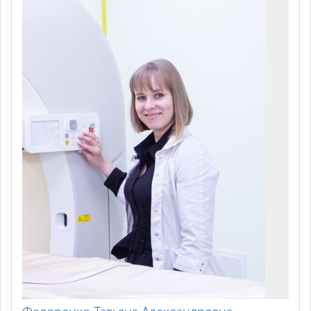
Рентгенография грудного отдела
2,000
позвоночника в 2-х проекциях
Рентгенография поясничного отдела
2,000
позвоночника в 2-х проекциях
Рентгенография крестца и копчика в
1,700
2х проекциях
Рентгенография подвздошной кости
1,400
(крестцово-подвздошных сочленений)
Рентгенография ключицы
1,100
Рентгенография акромиально-
1,100
ключичного сочленения
Рентгенография грудино-ключичного
1,100
сочленения