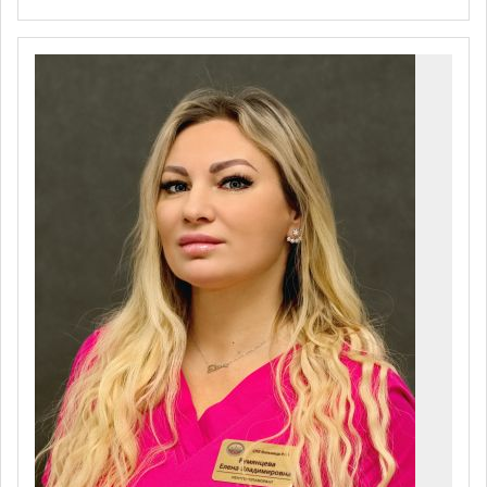
Рентгенография кости (плечевой/
1,300
локтевой/лучевой)
Рентгенография локтевого сустава
1,700
Рентгенография лучезапястного
1,700
сустава
Рентгенография коленного сустава
2,100
Рентгенография стопы в одной
1,400
проекции
Описание и интерпретация
рентгенографических изображений (в
800
течение 1 часа)
Рентгенография кранио-
1,200