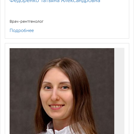
Федоренко Татьяна Александровна
Рентгенография ребра (ер)
1,900
Врач-рентгенолог
Рентгенография плечевого сустава
1,700
Подробнее
Рентгенография бедренной кости
1,400
Рентгенография пяточной кости
1,200
Описание и интерпретация
рентгенографических изображений
(Анализ и описание представленных
900
рентгенограмм из других МО, 1
исследование)
Описание и интерпретация
рентгенографических изображений
680
(Восстановление рентгеновских
снимков - 1 лист)