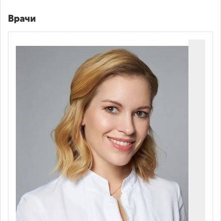
Уретрография восходящая (без учета
2,800
Врачи
стоимости контрастного вещества)
Уретрография восходящая (с учетом
3,100
стоимости контрастного вещества)
Цистография (без учета стоимости
2,900
контрастного вещества)
Цистография (с учетом стоимости
3,450
контрастного вещества)
Ретроградная уретеропиелография
(без учета стоимости контрастного
3,450
вещества)
Ретроградная уретеропиелография (с
учетом стоимости контрастного
3,800
вещества)