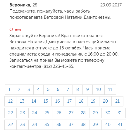
Вероника
, 28
29.09.2017
Подскажите, пожалуйста, часы работы
психотерапевта Ветровой Наталии Дмитриевны.
Ответ:
Здравствуйте Вероника! Врач-психотерапевт
Ветрова Наталия Дмитриевна в настоящий момент
находится в отпуске до 16 октября. Часы приема
специалиста: среда и понедельник, с 16:00 до 20:00.
Записаться на прием Вы можете по телефону
контакт-центра (812) 323-45-35.
1
2
3
4
5
6
7
8
9
10
11
12
13
14
15
16
17
18
19
20
21
22
23
24
25
26
27
28
29
30
31
32
33
34
35
36
37
38
39
40
41