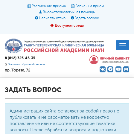
Расписание приема
Запись на прием
Высокотехнологичная помощь
Написать отзыв
Задать вопрос
Доступная среда
A
A
Размер шрифта:
A
8 (812) 323-45-35
ЛИЧНЫЙ КАБИНЕТ
ОНЛАЙН КОНСУЛЬТАЦИИ
Цвет:
A
A
A
Заказать обратный звонок
пр. Тореза, 72
Текст:
Кириллица
Брайль
Звук
О доступной среде
ЗАДАТЬ ВОПРОС
Администрация сайта оставляет за собой право не
публиковать и не рассматривать не корректно
поставленные или не соответствующие тематике
вопросы. После обработки вопроса и подготовки