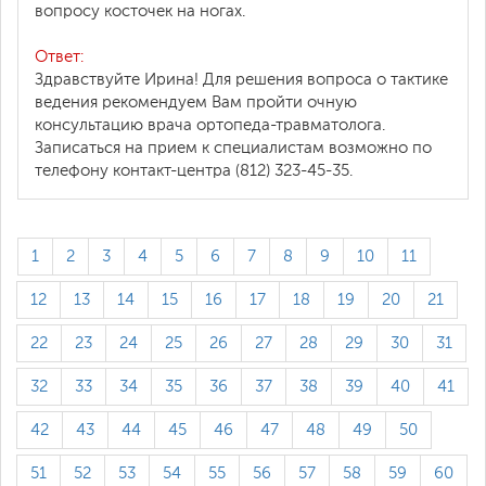
вопросу косточек на ногах.
Ответ:
Здравствуйте Ирина! Для решения вопроса о тактике
ведения рекомендуем Вам пройти очную
консультацию врача ортопеда-травматолога.
Записаться на прием к специалистам возможно по
телефону контакт-центра (812) 323-45-35.
1
2
3
4
5
6
7
8
9
10
11
12
13
14
15
16
17
18
19
20
21
22
23
24
25
26
27
28
29
30
31
32
33
34
35
36
37
38
39
40
41
42
43
44
45
46
47
48
49
50
51
52
53
54
55
56
57
58
59
60