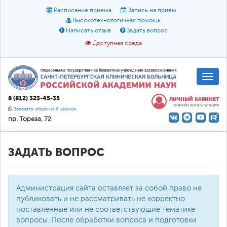
Расписание приема
Запись на прием
Высокотехнологичная помощь
Написать отзыв
Задать вопрос
Доступная среда
A
A
Размер шрифта:
A
8 (812) 323-45-35
ЛИЧНЫЙ КАБИНЕТ
ОНЛАЙН КОНСУЛЬТАЦИИ
Цвет:
A
A
A
Заказать обратный звонок
пр. Тореза, 72
Текст:
Кириллица
Брайль
Звук
О доступной среде
ЗАДАТЬ ВОПРОС
Администрация сайта оставляет за собой право не
публиковать и не рассматривать не корректно
поставленные или не соответствующие тематике
вопросы. После обработки вопроса и подготовки