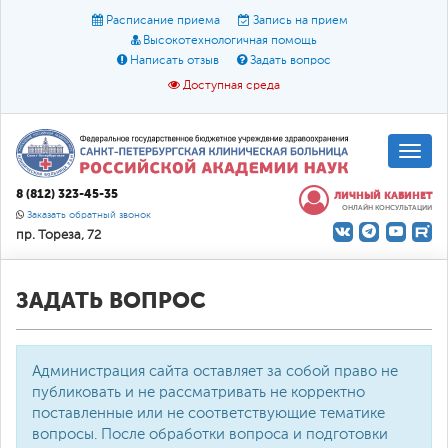
Расписание приема
Запись на прием
Высокотехнологичная помощь
Написать отзыв
Задать вопрос
Доступная среда
A
A
Размер шрифта:
A
8 (812) 323-45-35
ЛИЧНЫЙ КАБИНЕТ
ОНЛАЙН КОНСУЛЬТАЦИИ
Цвет:
A
A
A
Заказать обратный звонок
пр. Тореза, 72
Текст:
Кириллица
Брайль
Звук
О доступной среде
ЗАДАТЬ ВОПРОС
Администрация сайта оставляет за собой право не
публиковать и не рассматривать не корректно
поставленные или не соответствующие тематике
вопросы. После обработки вопроса и подготовки