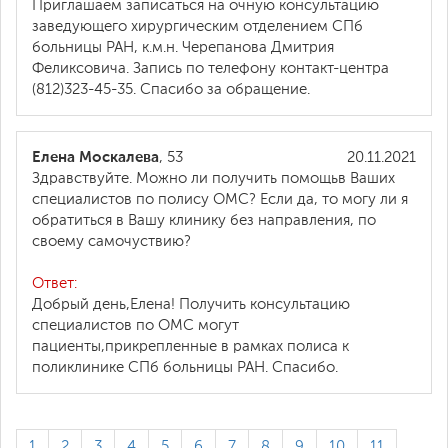
Приглашаем записаться на очную консультацию
заведующего хирургическим отделением СПб
больницы РАН, к.м.н. Черепанова Дмитрия
Феликсовича. Запись по телефону контакт-центра
(812)323-45-35. Спасибо за обращение.
Елена Москалева
, 53
20.11.2021
Здравствуйте. Можно ли получить помощьв Ваших
специалистов по полису ОМС? Если да, то могу ли я
обратиться в Вашу клинику без направления, по
своему самочуствию?
Ответ:
Добрый день,Елена! Получить консультацию
специалистов по ОМС могут
пациенты,прикрепленные в рамках полиса к
поликлинике СПб больницы РАН. Спасибо.
1
2
3
4
5
6
7
8
9
10
11