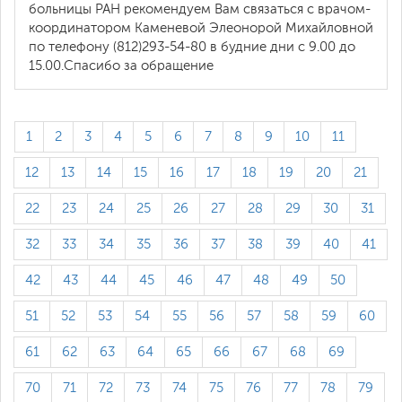
больницы РАН рекомендуем Вам связаться с врачом-
координатором Каменевой Элеонорой Михайловной
по телефону (812)293-54-80 в будние дни с 9.00 до
15.00.Спасибо за обращение
1
2
3
4
5
6
7
8
9
10
11
12
13
14
15
16
17
18
19
20
21
22
23
24
25
26
27
28
29
30
31
32
33
34
35
36
37
38
39
40
41
42
43
44
45
46
47
48
49
50
51
52
53
54
55
56
57
58
59
60
61
62
63
64
65
66
67
68
69
70
71
72
73
74
75
76
77
78
79