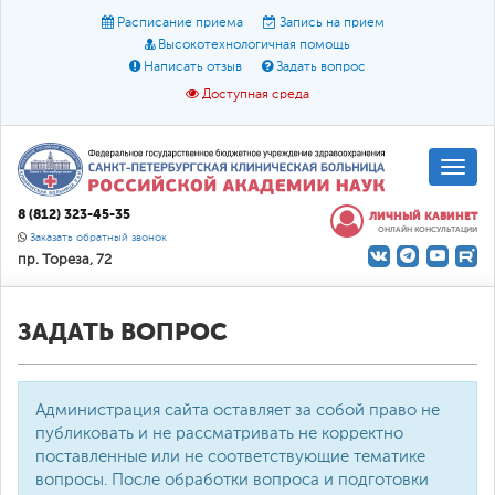
Расписание приема
Запись на прием
Высокотехнологичная помощь
Написать отзыв
Задать вопрос
Доступная среда
A
A
Размер шрифта:
A
8 (812) 323-45-35
ЛИЧНЫЙ КАБИНЕТ
ОНЛАЙН КОНСУЛЬТАЦИИ
Цвет:
A
A
A
Заказать обратный звонок
пр. Тореза, 72
Текст:
Кириллица
Брайль
Звук
О доступной среде
ЗАДАТЬ ВОПРОС
Администрация сайта оставляет за собой право не
публиковать и не рассматривать не корректно
поставленные или не соответствующие тематике
вопросы. После обработки вопроса и подготовки