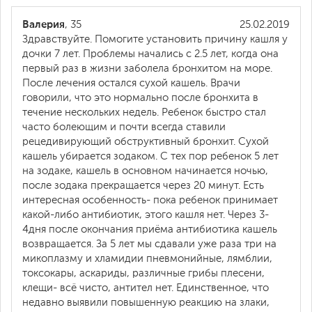
Валерия
, 35
25.02.2019
Здравствуйте. Помогите установить причину кашля у
дочки 7 лет. Проблемы начались с 2.5 лет, когда она
первый раз в жизни заболела бронхитом на море.
После лечения остался сухой кашель. Врачи
говорили, что это нормально после бронхита в
течение нескольких недель. Ребенок быстро стал
часто болеющим и почти всегда ставили
рецедивирующий обструктивный бронхит. Сухой
кашель убирается зодаком. С тех пор ребенок 5 лет
на зодаке, кашель в основном начинается ночью,
после зодака прекращается через 20 минут. Есть
интересная особенность- пока ребенок принимает
какой-либо антибиотик, этого кашля нет. Через 3-
4дня после окончания приёма антибиотика кашель
возвращается. За 5 лет мы сдавали уже раза три на
микоплазму и хламидии пневмонийные, лямблии,
токсокары, аскариды, различные грибы плесени,
клещи- всё чисто, антител нет. Единственное, что
недавно выявили повышенную реакцию на злаки,