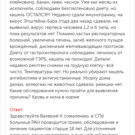
клейковину, банан, киви, чеснок. Уже как месяц их
исключили, соблюдаем безглютеновую диету, но
кашель ОСТАЛСЯ!!! Недавно сдали имунограмму, на
вирус Эпштейна-Бара (года два назад сдавали, не
выявили), вирус герпеса человека 1,2 и 6 типа, но
пока результатов нет. Помимо частых респираторных
болезней, увеличена печень, загиб желчного пузыря
врождённый, дискенизия желчевыводящих протоков.
Диету от гастроэнтеролога соблюдаем, лечились от
возможной ГЭРБ, кашель не проходил. Делали
недавно рентген снимки на грудную клетку- всё
чисто. Температуры нет. Но реально убирают кашель
антибиотики и антигистаминные. Уборку дома
делаю, аллергию на животных сдавали, реакции нет.
Какие обследования нужно пройти для выявления
причины? Кровь и моча в норме
Ответ:
Здравствуйте Валерия! К сожалению, в СПб
больнице РАН проводится прием, обследование и
лечение пациентов старше 18 лет. Для уточнения