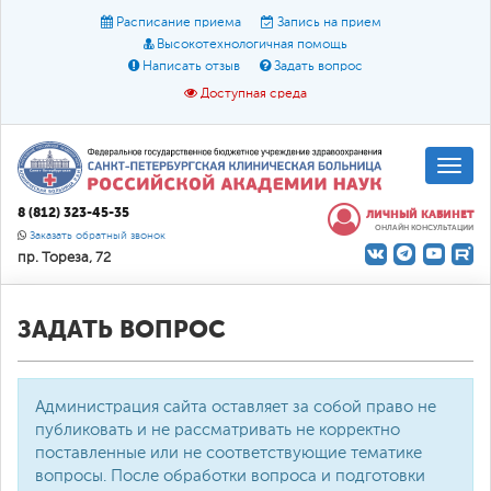
Расписание приема
Запись на прием
Высокотехнологичная помощь
Написать отзыв
Задать вопрос
Доступная среда
A
A
Размер шрифта:
A
8 (812) 323-45-35
ЛИЧНЫЙ КАБИНЕТ
ОНЛАЙН КОНСУЛЬТАЦИИ
Цвет:
A
A
A
Заказать обратный звонок
пр. Тореза, 72
Текст:
Кириллица
Брайль
Звук
О доступной среде
ЗАДАТЬ ВОПРОС
Администрация сайта оставляет за собой право не
публиковать и не рассматривать не корректно
поставленные или не соответствующие тематике
вопросы. После обработки вопроса и подготовки