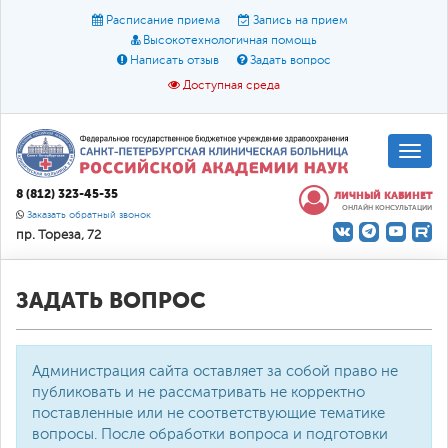
Расписание приема
Запись на прием
Высокотехнологичная помощь
Написать отзыв
Задать вопрос
Доступная среда
A
A
Размер шрифта:
A
8 (812) 323-45-35
ЛИЧНЫЙ КАБИНЕТ
ОНЛАЙН КОНСУЛЬТАЦИИ
Цвет:
A
A
A
Заказать обратный звонок
пр. Тореза, 72
Текст:
Кириллица
Брайль
Звук
О доступной среде
ЗАДАТЬ ВОПРОС
Администрация сайта оставляет за собой право не
публиковать и не рассматривать не корректно
поставленные или не соответствующие тематике
вопросы. После обработки вопроса и подготовки