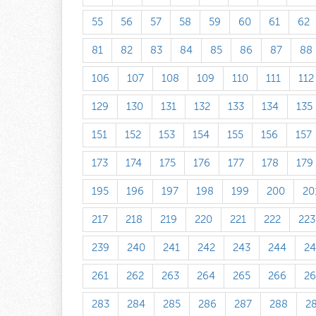
55
56
57
58
59
60
61
62
81
82
83
84
85
86
87
88
106
107
108
109
110
111
112
129
130
131
132
133
134
135
151
152
153
154
155
156
157
173
174
175
176
177
178
179
195
196
197
198
199
200
20
217
218
219
220
221
222
223
239
240
241
242
243
244
24
261
262
263
264
265
266
26
283
284
285
286
287
288
2