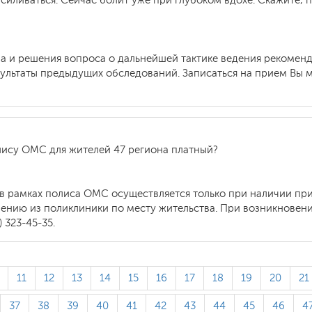
 усиливаться. Сейчас болит уже при глубоком вдохе. Скажите,
за и решения вопроса о дальнейшей тактике ведения рекомен
ультаты предыдущих обследований. Записаться на прием Вы м
лису ОМС для жителей 47 региона платный?
в рамках полиса ОМС осуществляется только при наличии при
влению из поликлиники по месту жительства. При возникнове
 323-45-35.
11
12
13
14
15
16
17
18
19
20
21
37
38
39
40
41
42
43
44
45
46
4