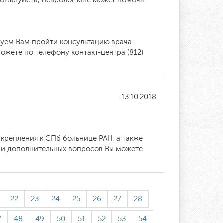
 пожалуйста, невролог мне может помочь
дуем Вам пройти консультацию врача-
ожете по телефону контакт-центра (812)
13.10.2018
крепления к СПб больнице РАН, а также
нии дополнительных вопросов Вы можете
22
23
24
25
26
27
28
7
48
49
50
51
52
53
54