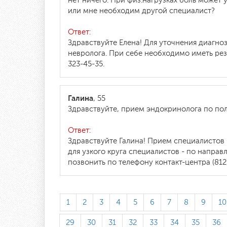
нет ничего. При физ.нагрузках боль может
или мне необходим другой специалист?
Ответ:
Здравствуйте Елена! Для уточнения диагно
невролога. При себе необходимо иметь рез
323-45-35.
Галина
, 55
Здравствуйте, прием эндокринолога по по
Ответ:
Здравствуйте Галина! Прием специалистов 
для узкого круга специалистов - по напра
позвонить по телефону контакт-центра (812)
1
2
3
4
5
6
7
8
9
10
29
30
31
32
33
34
35
36