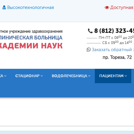
Высокотехнологичная
Доступная
8 (812) 323-
A
A
азмер шрифта:
A
Цвет:
A
A
A
00
0
ПН-ПТ с 08
до 20
00
00
СБ с 09
до 14
Текст:
Кириллица
Брайль
Звук
Заказать обратный 
пр. Тореза, 72
О доступной среде
КА
СТАЦИОНАР
ВОДОЛЕЧЕБНИЦА
ПАЦИЕНТАМ