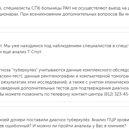
, специалисты СПб больницы РАН не осуществляют выезд на д
ционарах. При возникновении дополнительных вопросов Вы мо
ет. Мы уже находимся под наблюдением специалистов в спецс
 ещё анализ Т Спот.
гноза "туберкулез" учитываются данные комплексного обследо
аскин-тест), данные рентгенографии и компьютерной томографи
результатам этих исследований, а также с учетом клиническо
оведения дополнительных тестов для подтверждения диагноз
 можете позвонить по телефону контакт-центра (812) 323-45-
у моей дочери поставили диагноз туберкулёз. Анализ ПЦР кров
сев ошибочный? И можно ли пройти анализы у Вас в клинике?