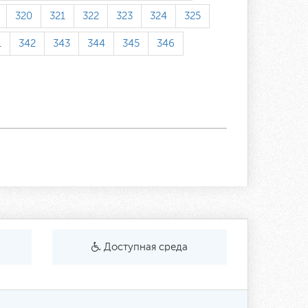
320
321
322
323
324
325
1
342
343
344
345
346
Доступная среда