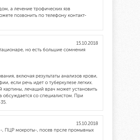
ом, а лечение трофических язв
жете позвонить по телефону контакт-
15.10.2018
тационаре, но есть большие сомнения
вания, включая результаты анализов крови,
и, если речь идет о туберкулезе легких.
й картины, лечащий врач может установить
а обсуждается со специалистом. При
35.
15.10.2018
и-, ПЦР мокроты-, посев прсле промывных