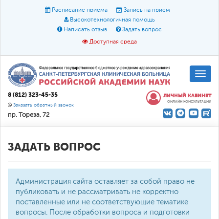
Расписание приема
Запись на прием
Высокотехнологичная помощь
Написать отзыв
Задать вопрос
Доступная среда
A
A
Размер шрифта:
A
8 (812) 323-45-35
ЛИЧНЫЙ КАБИНЕТ
ОНЛАЙН КОНСУЛЬТАЦИИ
Цвет:
A
A
A
Заказать обратный звонок
пр. Тореза, 72
Текст:
Кириллица
Брайль
Звук
О доступной среде
ЗАДАТЬ ВОПРОС
Администрация сайта оставляет за собой право не
публиковать и не рассматривать не корректно
поставленные или не соответствующие тематике
вопросы. После обработки вопроса и подготовки