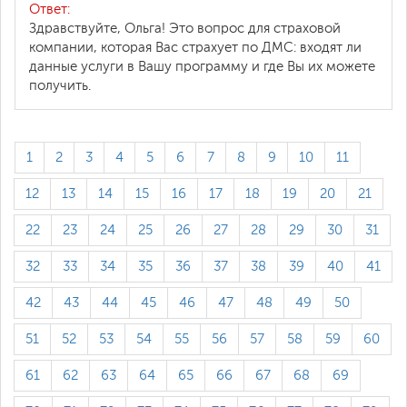
Ответ:
Здравствуйте, Ольга! Это вопрос для страховой
компании, которая Вас страхует по ДМС: входят ли
данные услуги в Вашу программу и где Вы их можете
получить.
1
2
3
4
5
6
7
8
9
10
11
12
13
14
15
16
17
18
19
20
21
22
23
24
25
26
27
28
29
30
31
32
33
34
35
36
37
38
39
40
41
42
43
44
45
46
47
48
49
50
51
52
53
54
55
56
57
58
59
60
61
62
63
64
65
66
67
68
69