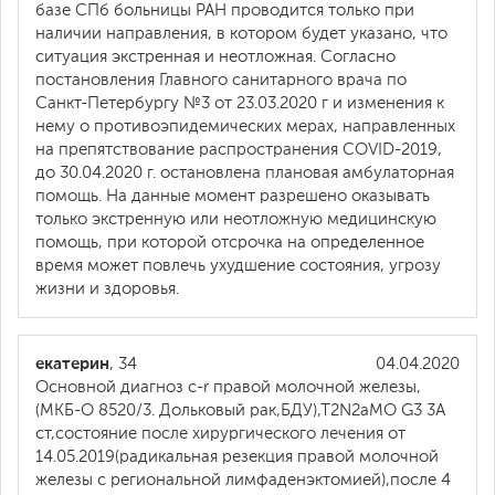
базе СПб больницы РАН проводится только при
наличии направления, в котором будет указано, что
ситуация экстренная и неотложная. Согласно
постановления Главного санитарного врача по
Санкт-Петербургу №3 от 23.03.2020 г и изменения к
нему о противоэпидемических мерах, направленных
на препятствование распространения COVID-2019,
до 30.04.2020 г. остановлена плановая амбулаторная
помощь. На данные момент разрешено оказывать
только экстренную или неотложную медицинскую
помощь, при которой отсрочка на определенное
время может повлечь ухудшение состояния, угрозу
жизни и здоровья.
екатерин
, 34
04.04.2020
Основной диагноз c-r правой молочной железы,
(МКБ-О 8520/3. Дольковый рак,БДУ),Т2N2aMO G3 3A
ст,состояние после хирургического лечения от
14.05.2019(радикальная резекция правой молочной
железы с региональной лимфаденэктомией),после 4