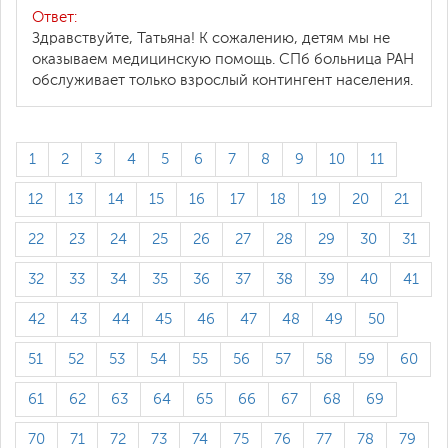
Ответ:
Здравствуйте, Татьяна! К сожалению, детям мы не
оказываем медицинскую помощь. СПб больница РАН
обслуживает только взрослый контингент населения.
1
2
3
4
5
6
7
8
9
10
11
12
13
14
15
16
17
18
19
20
21
22
23
24
25
26
27
28
29
30
31
32
33
34
35
36
37
38
39
40
41
42
43
44
45
46
47
48
49
50
51
52
53
54
55
56
57
58
59
60
61
62
63
64
65
66
67
68
69
70
71
72
73
74
75
76
77
78
79