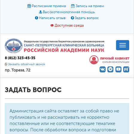
Расписание приема
Запись на прием
Высокотехнологичная помощь
Написать отзыв
Задать вопрос
Доступная среда
A
A
Размер шрифта:
A
8 (812) 323-45-35
ЛИЧНЫЙ КАБИНЕТ
ОНЛАЙН КОНСУЛЬТАЦИИ
Цвет:
A
A
A
Заказать обратный звонок
пр. Тореза, 72
Текст:
Кириллица
Брайль
Звук
О доступной среде
ЗАДАТЬ ВОПРОС
Администрация сайта оставляет за собой право не
публиковать и не рассматривать не корректно
поставленные или не соответствующие тематике
вопросы. После обработки вопроса и подготовки