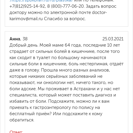
:https://spbkbran.ru/ru/plastika/
или по телефонам:
+7(812)925-14-92, 8 (800)-777-06-20. Задать вопрос
доктору можно по электронной почте doctor-
karimov@mail.ru Спасибо за вопрос.
Анна
, 38
25.03.2021
Добрый день. Моей маме 64 года, последние 10 лет
страдает от сильных болей в кишечнике, после того
как сходит в туалет по большому начинаются
сильные боли в кишечнике, боль нестерпимая, отдаёт
даже в голову. Прошла много разных анализов,
которые никаких серьёзных заболеваний не
показывают, ни онкологии нет, ничего такого, но
боли адские. Мы проживает в Астрахани и у нас нет
специалиста, который может поставить диагноз и
избавить от боли. Подскажите, можно ли к вам
приехать к гастроэнтерологу по полису на
бесплатный приём? Или подскажите к кому
обратиться.
Ответ: