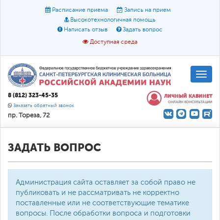
Расписание приема
Запись на прием
Высокотехнологичная помощь
Написать отзыв
Задать вопрос
Доступная среда
A
A
Размер шрифта:
A
8 (812) 323-45-35
ЛИЧНЫЙ КАБИНЕТ
ОНЛАЙН КОНСУЛЬТАЦИИ
Цвет:
A
A
A
Заказать обратный звонок
пр. Тореза, 72
Текст:
Кириллица
Брайль
Звук
О доступной среде
ЗАДАТЬ ВОПРОС
Администрация сайта оставляет за собой право не
публиковать и не рассматривать не корректно
поставленные или не соответствующие тематике
вопросы. После обработки вопроса и подготовки