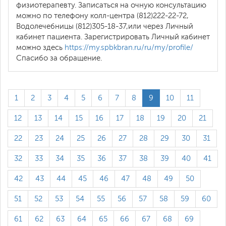
физиотерапевту. Записаться на очную консультацию
можно по телефону колл-центра (812)222-22-72,
Водолечебницы (812)305-18-37,или через Личный
кабинет пациента. Зарегистрировать Личный кабинет
можно здесь
https://my.spbkbran.ru/ru/my/profile/
Спасибо за обращение.
1
2
3
4
5
6
7
8
9
10
11
12
13
14
15
16
17
18
19
20
21
22
23
24
25
26
27
28
29
30
31
32
33
34
35
36
37
38
39
40
41
42
43
44
45
46
47
48
49
50
51
52
53
54
55
56
57
58
59
60
61
62
63
64
65
66
67
68
69