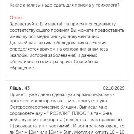
Какие анализы надо сдать для приема у трихолога?
Ответ:
Здравствуйте,Елизавета! На прием к специалисту
соответствующего профиля Вы можете предоставить
имеющуюся медицинскую документацию.
Дальнейшая тактика обследования и лечения
определяется врачом на основании анамнеза
(жалобы, история заболевания) и данных
объективного осмотра врача. Спасибо за
обращение.
Лёша
, 43
02.10.2025
Привет , уже давно сделал узи Брахиоцефальных
протоков и доктор сказал , мол присутствуют
Остеросклеротические бляшки . Выписал мне
сороколетниму - '' РОЗУЛИП ПЛЮС '' а там 2-ва
действующих препората ( вещества ... как правильно
? ) розувастатин + эзетимиб . И вот я запамятовал , то
ли 5мг + 10мг или 10мг + 5мг . Могули я купить 10 + 10