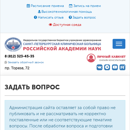
Расписание приема
Запись на прием
Высокотехнологичная помощь
Написать отзыв
Задать вопрос
Доступная среда
A
A
Размер шрифта:
A
8 (812) 323-45-35
ЛИЧНЫЙ КАБИНЕТ
ОНЛАЙН КОНСУЛЬТАЦИИ
Цвет:
A
A
A
Заказать обратный звонок
пр. Тореза, 72
Текст:
Кириллица
Брайль
Звук
О доступной среде
ЗАДАТЬ ВОПРОС
Администрация сайта оставляет за собой право не
публиковать и не рассматривать не корректно
поставленные или не соответствующие тематике
вопросы. После обработки вопроса и подготовки