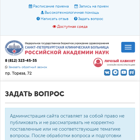
Расписание приема
Запись на прием
Высокотехнологичная помощь
Написать отзыв
Задать вопрос
Доступная среда
A
A
Размер шрифта:
A
8 (812) 323-45-35
ЛИЧНЫЙ КАБИНЕТ
ОНЛАЙН КОНСУЛЬТАЦИИ
Цвет:
A
A
A
Заказать обратный звонок
пр. Тореза, 72
Текст:
Кириллица
Брайль
Звук
О доступной среде
ЗАДАТЬ ВОПРОС
Администрация сайта оставляет за собой право не
публиковать и не рассматривать не корректно
поставленные или не соответствующие тематике
вопросы. После обработки вопроса и подготовки