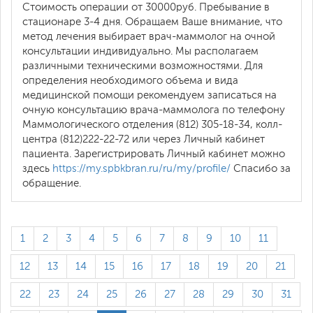
Стоимость операции от 30000руб. Пребывание в
стационаре 3-4 дня. Обращаем Ваше внимание, что
метод лечения выбирает врач-маммолог на очной
консультации индивидуально. Мы располагаем
различными техническими возможностями. Для
определения необходимого объема и вида
медицинской помощи рекомендуем записаться на
очную консультацию врача-маммолога по телефону
Маммологического отделения (812) 305-18-34, колл-
центра (812)222-22-72 или через Личный кабинет
пациента. Зарегистрировать Личный кабинет можно
здесь
https://my.spbkbran.ru/ru/my/profile/
Спасибо за
обращение.
1
2
3
4
5
6
7
8
9
10
11
12
13
14
15
16
17
18
19
20
21
22
23
24
25
26
27
28
29
30
31