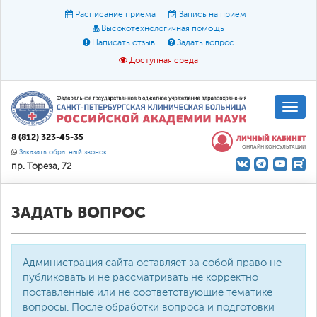
Расписание приема
Запись на прием
Высокотехнологичная помощь
Написать отзыв
Задать вопрос
Доступная среда
A
A
Размер шрифта:
A
8 (812) 323-45-35
ЛИЧНЫЙ КАБИНЕТ
ОНЛАЙН КОНСУЛЬТАЦИИ
Цвет:
A
A
A
Заказать обратный звонок
пр. Тореза, 72
Текст:
Кириллица
Брайль
Звук
О доступной среде
ЗАДАТЬ ВОПРОС
Администрация сайта оставляет за собой право не
публиковать и не рассматривать не корректно
поставленные или не соответствующие тематике
вопросы. После обработки вопроса и подготовки