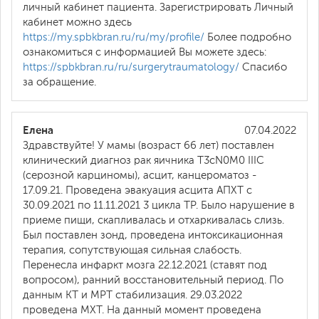
личный кабинет пациента. Зарегистрировать Личный
кабинет можно здесь
https://my.spbkbran.ru/ru/my/profile/
Более подробно
ознакомиться с информацией Вы можете здесь:
https://spbkbran.ru/ru/surgerytraumatology/
Спасибо
за обращение.
Елена
07.04.2022
Здравствуйте! У мамы (возраст 66 лет) поставлен
клинический диагноз рак яичника T3cN0M0 IIIC
(серозной карциномы), асцит, канцероматоз -
17.09.21. Проведена эвакуация асцита АПХТ с
30.09.2021 по 11.11.2021 3 цикла ТР. Было нарушение в
приеме пищи, скапливалась и отхаркивалась слизь.
Был поставлен зонд, проведена интоксикационная
терапия, сопутствующая сильная слабость.
Перенесла инфаркт мозга 22.12.2021 (ставят под
вопросом), ранний восстановительный период. По
данным КТ и МРТ стабилизация. 29.03.2022
проведена МХТ. На данный момент проведена