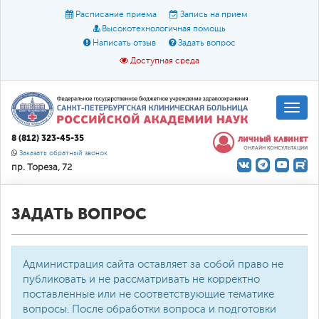
Расписание приема
Запись на прием
Высокотехнологичная помощь
Написать отзыв
Задать вопрос
Доступная среда
A
A
Размер шрифта:
A
8 (812) 323-45-35
ЛИЧНЫЙ КАБИНЕТ
ОНЛАЙН КОНСУЛЬТАЦИИ
Цвет:
A
A
A
Заказать обратный звонок
пр. Тореза, 72
Текст:
Кириллица
Брайль
Звук
О доступной среде
ЗАДАТЬ ВОПРОС
Администрация сайта оставляет за собой право не
публиковать и не рассматривать не корректно
поставленные или не соответствующие тематике
вопросы. После обработки вопроса и подготовки