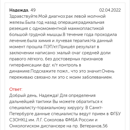
Надежда
, 49
02.04.2022
Здравствуйте.Мой диагноз:рак левой молчной
железы.Была год назад операция:радикальная
резекция с одномоментной маммопластикой
большой грудной мышцы.В течение года проходила
лечение.была химия и лучевая терапия.На данный
момент прошла ПЭТ/кт.Пришёл результат в
заключении написано :малый очаг средней доли
правого лёгкого, без достоверных признаков
гиперфиксации фдг. к/т контроль в
динамике.Подскажите пожл., что это значит.Очень
переживаю связано ли это с моим заболеванием.
Ответ:
Добрый день, Надежда! Для определения
дальнейшей тактики Вы можете обратиться к
специалисту-торакальному хирургу. В Санкт-
Петербурге данные специалисты ведут прием в ФГБУ
СЗОНКЦ им. Л.Г. Соколова ФМБА России и
Онкологиском диспансере на пр. Ветеранов,56