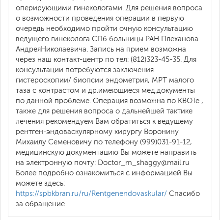
оперирующими гинекологами. Для решения вопроса
о возможности проведения операции в первую
очередь необходимо пройти очную консультацию
ведущего гинеколога СПб больницы РАН Плеханова
АндреяНиколаевича. Запись на прием возможна
через наш контакт-центр по тел: (812)323-45-35. Для
консультации потребуются заключения
гистероскопии/ биопсии эндометрия, МРТ малого
таза с контрастом и др.имеющиеся мед.документы
по данной проблеме. Операция возможна по КВОТе ,
также для решения вопроса о дальнейшей тактике
лечения рекомендуем Вам обратиться к ведущему
рентген-эндоваскулярному хирургу Воронину
Михаилу Семеновичу по телефону (999)031-91-12,
медицинскую документацию Вы можете направить
на электронную почту: Doctor_m_shaggy@mail.ru
Более подробно ознакомиться с информацией Вы
можете здесь:
https://spbkbran.ru/ru/Rentgenendovaskular/
Спасибо
за обращение.