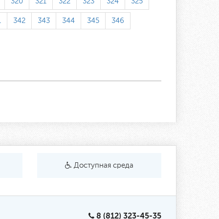
320
321
322
323
324
325
1
342
343
344
345
346
Доступная среда
8 (812) 323-45-35