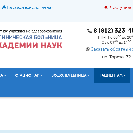
Высокотехнологичная
Доступная
8 (812) 323-
A
A
азмер шрифта:
A
Цвет:
A
A
A
00
0
ПН-ПТ с 08
до 20
00
00
СБ с 09
до 14
Текст:
Кириллица
Брайль
Звук
Заказать обратный 
пр. Тореза, 72
О доступной среде
КА
СТАЦИОНАР
ВОДОЛЕЧЕБНИЦА
ПАЦИЕНТАМ