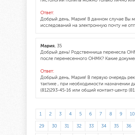
гистологии полипа можно только лично или
Ответ:
Добрый день, Мария! В данном случае Вы м
исследований на электронную почту не от
Мария
, 35
Добрый день! Родственница перенесла ОНМК
после перенесенного ОНМК? Какие докумен
Ответ:
Добрый день, Мария! В первую очередь ре
тактике , при необходимости назначении 
(812)293-45-16 или общий контакт-центр (8
1
2
3
4
5
6
7
8
9
10
29
30
31
32
33
34
35
36