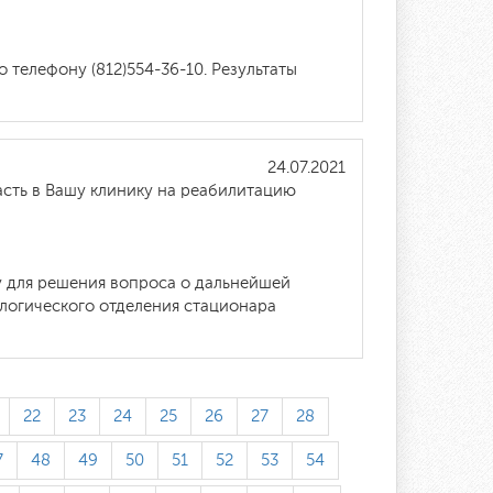
телефону (812)554-36-10. Результаты
24.07.2021
асть в Вашу клинику на реабилитацию
у для решения вопроса о дальнейшей
логического отделения стационара
22
23
24
25
26
27
28
7
48
49
50
51
52
53
54