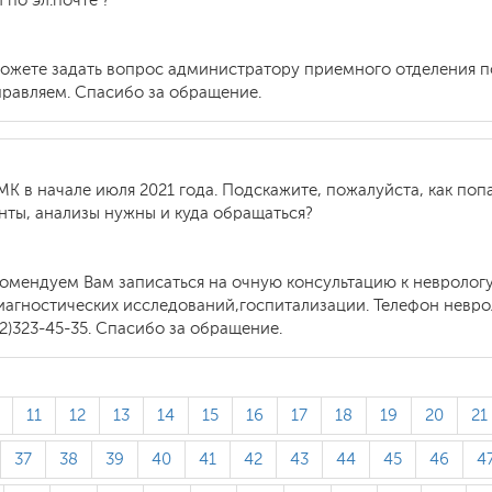
 по эл.почте ?
ожете задать вопрос администратору приемного отделения по 
правляем. Спасибо за обращение.
 в начале июля 2021 года. Подскажите, пожалуйста, как поп
ты, анализы нужны и куда обращаться?
комендуем Вам записаться на очную консультацию к невролог
диагностических исследований,госпитализации. Телефон невро
12)323-45-35. Спасибо за обращение.
11
12
13
14
15
16
17
18
19
20
21
37
38
39
40
41
42
43
44
45
46
4