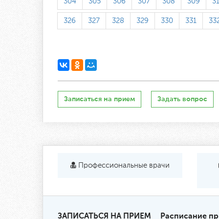
304
305
306
307
308
309
3
326
327
328
329
330
331
33
Записаться на прием
Задать вопрос
Профессиональные врачи
ЗАПИСАТЬСЯ НА ПРИЕМ
Расписание п