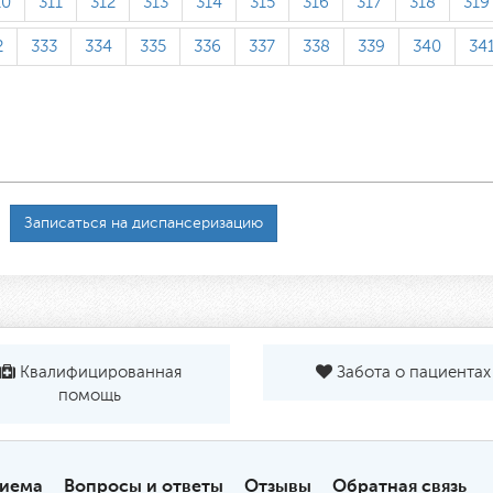
10
311
312
313
314
315
316
317
318
319
2
333
334
335
336
337
338
339
340
34
Записаться на диспансеризацию
Квалифицированная
Забота о пациентах
помощь
риема
Вопросы и ответы
Отзывы
Обратная связь