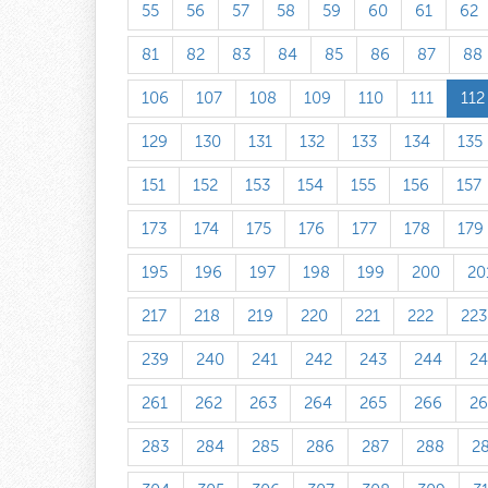
55
56
57
58
59
60
61
62
81
82
83
84
85
86
87
88
106
107
108
109
110
111
112
129
130
131
132
133
134
135
151
152
153
154
155
156
157
173
174
175
176
177
178
179
195
196
197
198
199
200
20
217
218
219
220
221
222
223
239
240
241
242
243
244
24
261
262
263
264
265
266
26
283
284
285
286
287
288
2