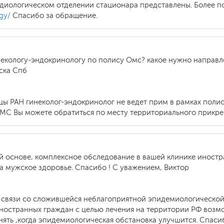
кардиологическом отделении стационара представлены. Более
ogy/
Спасибо за обращение.
некологу-эндокринологу по полису Омс? какое нужно направле
ска Спб
ы РАН гинеколог-эндокринолог не ведет прим в рамках полис
МС Вы можете обратиться по месту территориального прикре
й основе, комплексное обследование в вашей клинике иностр
а мужское здоровье. Спасибо ! С уважением, Виктор
в связи со сложившейся неблагоприятной эпидемиологической
ностранных граждан с целью лечения на территории РФ возмо
ять ,когда эпидемиологическая обстановка улучшится. Спаси