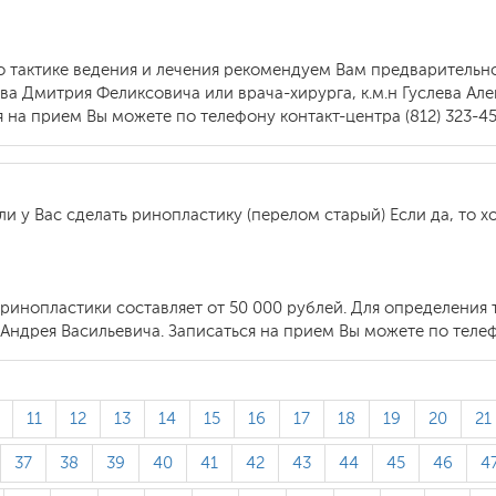
 о тактике ведения и лечения рекомендуем Вам предваритель
ова Дмитрия Феликсовича или врача-хирурга, к.м.н Гуслева А
 на прием Вы можете по телефону контакт-центра (812) 323-45
 у Вас сделать ринопластику (перелом старый) Если да, то хо
ринопластики составляет от 50 000 рублей. Для определения
 Андрея Васильевича. Записаться на прием Вы можете по телефо
11
12
13
14
15
16
17
18
19
20
21
37
38
39
40
41
42
43
44
45
46
4