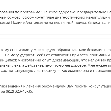
едования по программе "Женское здоровье" предварительно 
чный осмотр, сформирует план диагностических манипуляций 
тьевой Полине Анатольевне на первичный прием. Записаться 
акому специалисту мне следует обращаться: мое безволие пе
 — не могу удержать себя от отвлечения при всем понимании
принципах); многолетний опыт, доказывающий, что нельзя так п
анальная лень, а действительно что-то нездоровое. Мне нужен
ти соответствующую диагностику — как именно она и проводя
тики ведения и лечения рекомендуем Вам пройти консультаци
а (812) 323-45-35.