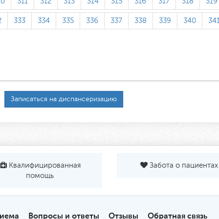
10
311
312
313
314
315
316
317
318
319
2
333
334
335
336
337
338
339
340
34
Записаться на диспансеризацию
Квалифицированная
Забота о пациентах
помощь
риема
Вопросы и ответы
Отзывы
Обратная связь