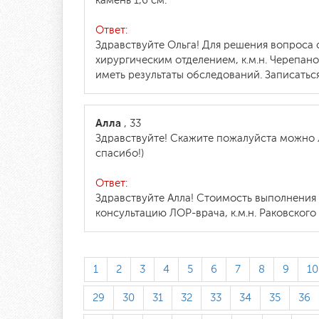
камень 1,6 см.
Ответ:
Здравствуйте Ольга! Для решения вопроса
хирургическим отделением, к.м.н. Черепан
иметь результаты обследований. Записаться
Алла
, 33
Здравствуйте! Скажите пожалуйста можно ли
спасибо!)
Ответ:
Здравствуйте Алла! Стоимость выполнения 
консультацию ЛОР-врача, к.м.н. Раковского
1
2
3
4
5
6
7
8
9
10
29
30
31
32
33
34
35
36