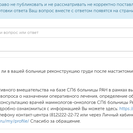
раво не публиковать и не рассматривать не корректно поста
товки ответа Ваш вопрос вместе с ответом появятся на стран
т ли в вашей больнице реконструкцию груди после мастэктом
тивного вмешательства на базе СПб больницы РАН в рамках 
 вопроса о назначении оперативного лечения, определение о
консультацию врачей маммологов-онкологов СПб больницы РА
одробно ознакомиться с информацией Вы можете здесь:
https:
лефону контакт-центра (812)222-22-72 или через Личный каби
/ru/my/profile/
Спасибо за обращение.