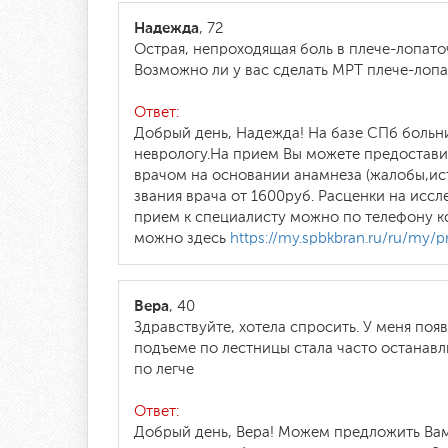
Надежда
, 72
Острая, непроходящая боль в плече-лопаточ
Возможно ли у вас сделать МРТ плече-лопат
Ответ:
Добрый день, Надежда! На базе СПб больн
неврологу.На прием Вы можете предостав
врачом на основании анамнеза (жалобы,ист
звания врача от 1600руб. Расценки на иссл
прием к специалисту можно по телефону ко
можно здесь
https://my.spbkbran.ru/ru/my/pr
Вера
, 40
Здравствуйте, хотела спросить. У меня поя
подъеме по лестницы стала часто останавл
по легче
Ответ:
Добрый день, Вера! Можем предложить Вам