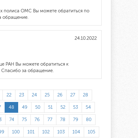
ах полиса ОМС Вы можете обратиться по
а обращение.
24.10.2022
е РАН Вы можете обратиться к
. Спасибо за обращение.
22
23
24
25
26
27
28
7
48
49
50
51
52
53
54
3
74
75
76
77
78
79
80
99
100
101
102
103
104
105