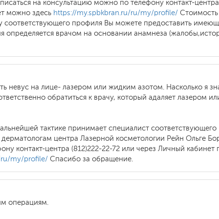
писаться на консультацию можно по телефону контакт-центра 
ет можно здесь
https://my.spbkbran.ru/ru/my/profile/
Стоимость 
сту соответствующего профиля Вы можете предоставить име
я определяется врачом на основании анамнеза (жалобы,истор
ь невус на лице- лазером или жидким азотом. Насколько я зн
ветственно обратиться к врачу, который адаляет лазером ил
дальнейшей тактике принимает специалист соответствующего 
 дерматологам центра Лазерной косметологии Рейн Ольге Бо
ону контакт-центра (812)222-22-72 или через Личный кабинет
/ru/my/profile/
Спасибо за обращение.
им операциям.