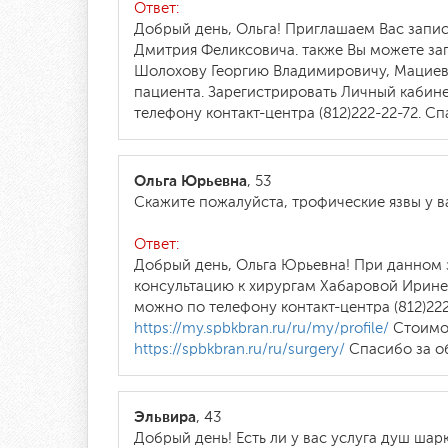
Ответ:
Добрый день, Ольга! Приглашаем Вас запис
Дмитрия Феликсовича. также Вы можете за
Шолохову Георгию Владимировичу, Мациевс
пациента. Зарегистрировать Личный кабин
телефону контакт-центра (812)222-22-72. С
Ольга Юрьевна
, 53
Скажите пожалуйста, трофические язвы у в
Ответ:
Добрый день, Ольга Юрьевна! При данном 
консультацию к хирургам Хабаровой Ирине Г
можно по телефону контакт-центра (812)22
https://my.spbkbran.ru/ru/my/profile/
Стоимос
https://spbkbran.ru/ru/surgery/
Спасибо за о
Эльвира
, 43
Добрый день! Есть ли у вас услуга душ шар