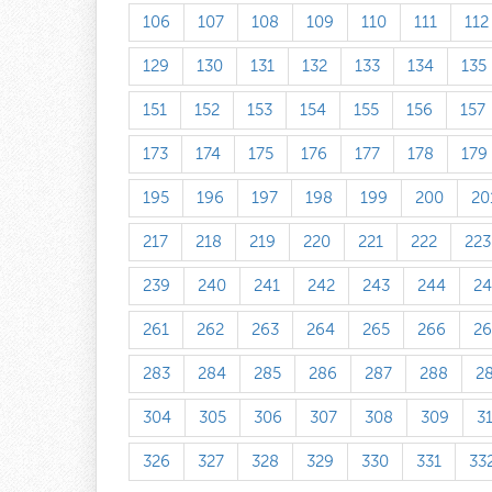
106
107
108
109
110
111
112
129
130
131
132
133
134
135
151
152
153
154
155
156
157
173
174
175
176
177
178
179
195
196
197
198
199
200
20
217
218
219
220
221
222
223
239
240
241
242
243
244
24
261
262
263
264
265
266
26
283
284
285
286
287
288
2
304
305
306
307
308
309
3
326
327
328
329
330
331
33