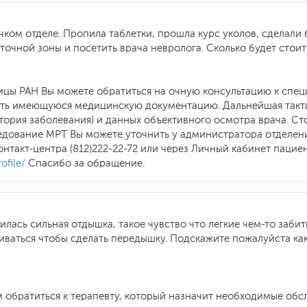
ком отделе. Пропила таблетки, прошла курс уколов, сделали 
очной зоны и посетить врача невролога. Сколько будет стоит
ицы РАН Вы можете обратиться на очную консультацию к спе
ить имеющуюся медицинскую документацию. Дальнейшая такти
ория заболевания) и данных объективного осмотра врача. Ст
едование МРТ Вы можете уточнить у администратора отделения 
нтакт-центра (812)222-22-72 или через Личный кабинет пацие
ofile/
Спасибо за обращение.
вилась сильная отдышка, такое чувство что легкие чем-то за
иваться чтобы сделать передышку. Подскажите пожалуйста ка
 обратиться к терапевту, который назначит необходимые обс