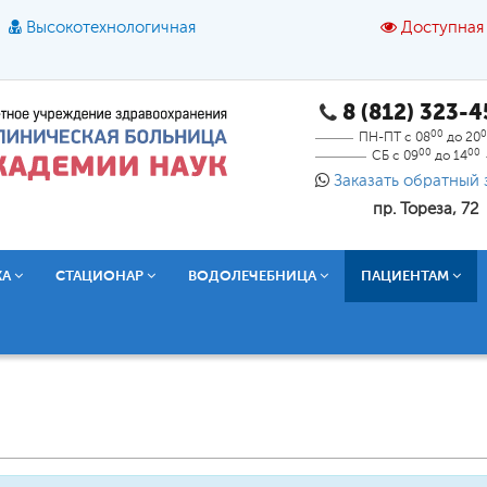
Высокотехнологичная
Доступная
8 (812) 323-
A
A
азмер шрифта:
A
Цвет:
A
A
A
00
0
ПН-ПТ с 08
до 20
00
00
СБ с 09
до 14
Текст:
Кириллица
Брайль
Звук
Заказать обратный 
пр. Тореза, 72
О доступной среде
КА
СТАЦИОНАР
ВОДОЛЕЧЕБНИЦА
ПАЦИЕНТАМ