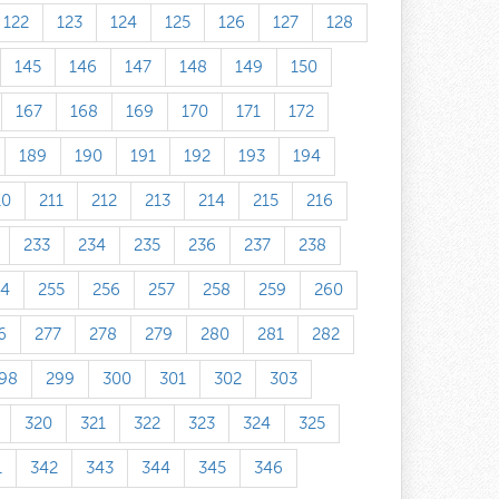
122
123
124
125
126
127
128
145
146
147
148
149
150
167
168
169
170
171
172
189
190
191
192
193
194
10
211
212
213
214
215
216
233
234
235
236
237
238
54
255
256
257
258
259
260
6
277
278
279
280
281
282
98
299
300
301
302
303
320
321
322
323
324
325
1
342
343
344
345
346