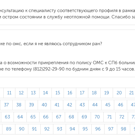
онсультацию к специалисту соответствующего профиля в рамк
и остром состоянии в службу неотложной помощи. Спасибо з
е по омс, если я не являюсь сотрудником ран?
са о возможности прикрепления по полису ОМС к СПб больниц
по телефону (812)292-29-90 по будним дням с 9 до 15 часов
11
12
13
14
15
16
17
18
19
20
21
37
38
39
40
41
42
43
44
45
46
4
63
64
65
66
67
68
69
70
71
72
7
89
90
91
92
93
94
95
96
97
98