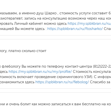
казываем, а именно душ Шарко , стоимость услуги составит 6
иотерапевт, запись на консультацию возможна через наш конт
рировать Личный кабинет можно здесь
https://my.spbkbran.ru/ru
мацией Вы можете здесь :
https://spbkbran.ru/ru/ftosharko/
Спа
огу, платно сколько стоит
 флебологу Вы можете по телефону контакт-центра (812)222-2
здесь
https://my.spbkbran.ru/ru/my/profile/
Стоимость консультац
стоимость включает проведение скринингового УЗИ). С инфор
ознакомиться здесь
https://spbkbran.ru/ru/flebolog/
Спасибо за
пни и очень болит как можно записаться к вам бесплатно на к