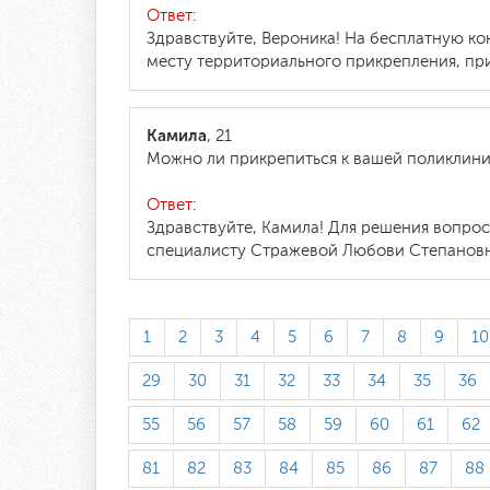
Ответ:
Здравствуйте, Вероника! На бесплатную к
месту территориального прикрепления, пр
Камила
, 21
Можно ли прикрепиться к вашей поликлиник
Ответ:
Здравствуйте, Камила! Для решения вопро
специалисту Стражевой Любови Степановне 
1
2
3
4
5
6
7
8
9
10
29
30
31
32
33
34
35
36
55
56
57
58
59
60
61
62
81
82
83
84
85
86
87
88