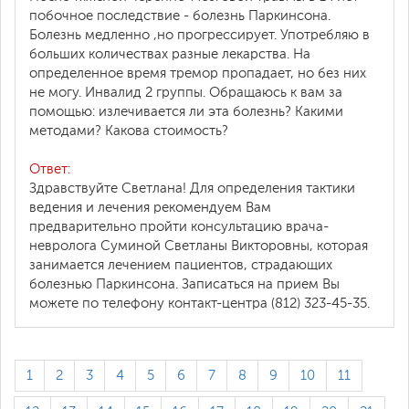
побочное последствие - болезнь Паркинсона.
Болезнь медленно ,но прогрессирует. Употребляю в
больших количествах разные лекарства. На
определенное время тремор пропадает, но без них
не могу. Инвалид 2 группы. Обращаюсь к вам за
помощью: излечивается ли эта болезнь? Какими
методами? Какова стоимость?
Ответ:
Здравствуйте Светлана! Для определения тактики
ведения и лечения рекомендуем Вам
предварительно пройти консультацию врача-
невролога Суминой Светланы Викторовны, которая
занимается лечением пациентов, страдающих
болезнью Паркинсона. Записаться на прием Вы
можете по телефону контакт-центра (812) 323-45-35.
1
2
3
4
5
6
7
8
9
10
11