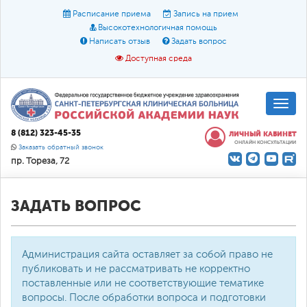
Расписание приема
Запись на прием
Высокотехнологичная помощь
Написать отзыв
Задать вопрос
Доступная среда
A
A
Размер шрифта:
A
8 (812) 323-45-35
ЛИЧНЫЙ КАБИНЕТ
ОНЛАЙН КОНСУЛЬТАЦИИ
Цвет:
A
A
A
Заказать обратный звонок
пр. Тореза, 72
Текст:
Кириллица
Брайль
Звук
О доступной среде
ЗАДАТЬ ВОПРОС
Администрация сайта оставляет за собой право не
публиковать и не рассматривать не корректно
поставленные или не соответствующие тематике
вопросы. После обработки вопроса и подготовки