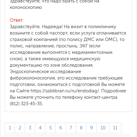
Здравствуйте, что надо брать с собой на
колоноскопию
Ответ:
Здравствуйте, Надежда! На визит в поликлинику
возьмите с собой паспорт, если услуга оплачивается
страховой компанией (по полису ДМС или ОМС), то
полис, направление, простынь, ЭКГ (если
исследование выполнятся с медикаментозным
сном), а также имеющуюся медицинскую
документацию по зоне обследования.
Эндоскопическое исследование
фиброколоноскопия, это исследование требующее
подготовки, ознакомиться с подготовкой Вы можете
на Сайте https://spbkbran.ru/ru/endodiag/. Подробнее
Вы можете уточнить по телефону контакт-центра
(812) 323-45-35.
1
2
3
4
5
6
7
8
9
10
11