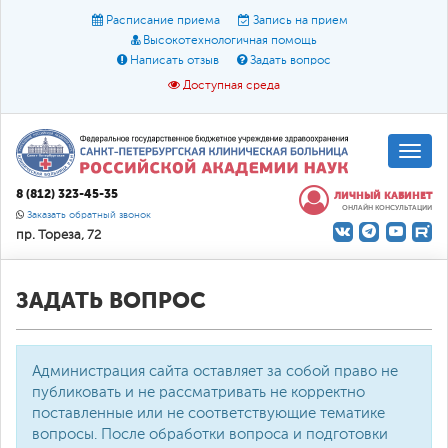
Расписание приема
Запись на прием
Высокотехнологичная помощь
Написать отзыв
Задать вопрос
Доступная среда
A
A
Размер шрифта:
A
8 (812) 323-45-35
ЛИЧНЫЙ КАБИНЕТ
ОНЛАЙН КОНСУЛЬТАЦИИ
Цвет:
A
A
A
Заказать обратный звонок
пр. Тореза, 72
Текст:
Кириллица
Брайль
Звук
О доступной среде
ЗАДАТЬ ВОПРОС
Администрация сайта оставляет за собой право не
публиковать и не рассматривать не корректно
поставленные или не соответствующие тематике
вопросы. После обработки вопроса и подготовки