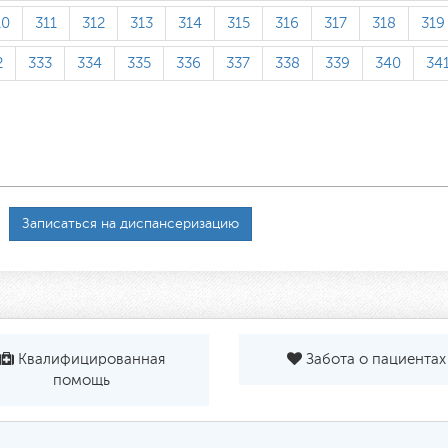
10
311
312
313
314
315
316
317
318
319
2
333
334
335
336
337
338
339
340
34
Записаться на диспансеризацию
Квалифицированная
Забота о пациентах
помощь