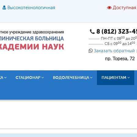
Высокотехнологичная
Доступная
8 (812) 323-
A
A
азмер шрифта:
A
Цвет:
A
A
A
00
0
ПН-ПТ с 08
до 20
00
00
СБ с 09
до 14
Текст:
Кириллица
Брайль
Звук
Заказать обратный 
пр. Тореза, 72
О доступной среде
КА
СТАЦИОНАР
ВОДОЛЕЧЕБНИЦА
ПАЦИЕНТАМ