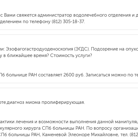
 с Вами свяжется администратор водолечебного отделения и 
делением по телефону (812) 305-18-37.
ии: Эзофагогастродуоденоскопия (ЭГДС). Подозрение на опух
ру в ближайшее время? Стоимость услуги?
Пб больнице РАН составляет 2600 руб. Записаться можно по те
оте.диагноз миома пролиферирующая.
 тактики лечения и возможности выполнения данной манипуля
кулярного хирурга СПб больницы РАН. По вопросу организац
Пб больницы РАН, Каменевой Элеоноре Михайловне, тел. (812)