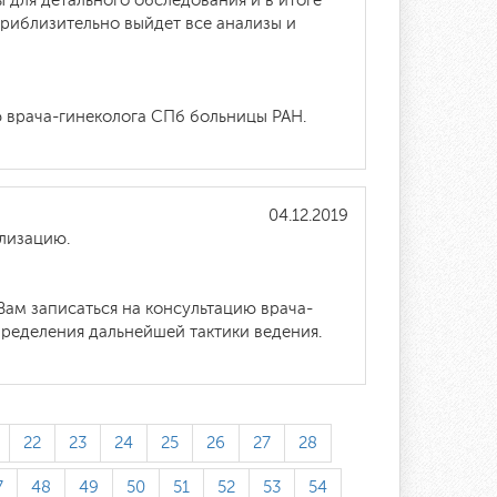
для детального обследования и в итоге
приблизительно выйдет все анализы и
ю врача-гинеколога СПб больницы РАН.
04.12.2019
ализацию.
ам записаться на консультацию врача-
ределения дальнейшей тактики ведения.
22
23
24
25
26
27
28
7
48
49
50
51
52
53
54