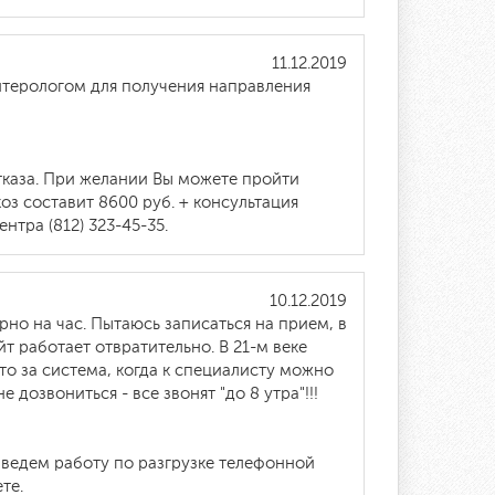
11.12.2019
нтерологом для получения направления
отказа. При желании Вы можете пройти
з составит 8600 руб. + консультация
нтра (812) 323-45-35.
10.12.2019
рно на час. Пытаюсь записаться на прием, в
т работает отвратительно. В 21-м веке
то за система, когда к специалисту можно
е дозвониться - все звонят "до 8 утра"!!!
 ведем работу по разгрузке телефонной
те.