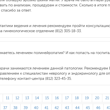
ли большую эрозию шейки матки. У врача не было аппаратуры 
овать по анализам, процедурам и стоимости. Сколько в итоге 
спасибо за ответ.
 тактики ведения и лечения рекомендуем пройти консультаци
 гинекологическое отделение (812) 305-18-33.
имаетесь лечением полинейропатия? И как попасть на госпит
врачи занимаются лечением данной патологии. Рекомендуем В
авлением к специалистам неврологу и эндокринологу для оп
телефону контакт-центра (812) 323-45-35.
11
12
13
14
15
16
17
18
19
20
21
37
38
39
40
41
42
43
44
45
46
4