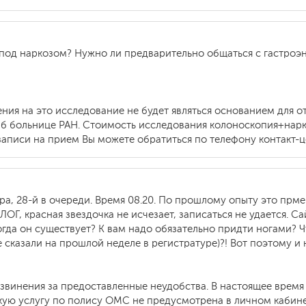
 под наркозом? Нужно ли предварительно общаться с гастроэ
ения на это исследование не будет являться основанием для 
б больнице РАН. Стоимость исследования колоноскопия+нарко
 записи на прием Вы можете обратиться по телефону контакт-це
ра, 28-й в очереди. Время 08.20. По прошлому опыту это прме
, красная звездочка не исчезает, записаться не удается. Сай
гда он существует? К вам надо обязательно придти ногами? Ч
не сказали на прошлой неделе в регистратуре)?! Вот поэтому и н
звинения за предоставленные неудобства. В настоящее время
кую услугу по полису ОМС не предусмотрена в личном кабине