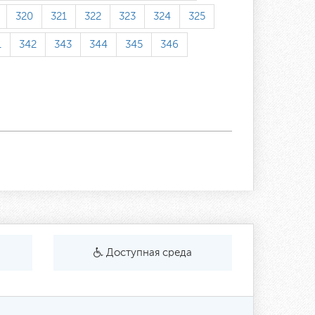
320
321
322
323
324
325
1
342
343
344
345
346
Доступная среда