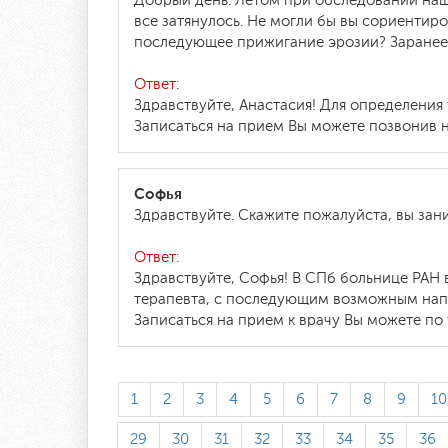
Добрый день. Летом при обследовании наш
все затянулось. Не могли бы вы сориентир
последующее прижигание эрозии? Заранее 
Ответ:
Здравствуйте, Анастасия! Для определения
Записаться на прием Вы можете позвонив на
Софья
Здравствуйте. Скажите пожалуйста, вы зан
Ответ:
Здравствуйте, Софья! В СПб больнице РАН 
терапевта, с последующим возможным напр
Записаться на прием к врачу Вы можете по 
1
2
3
4
5
6
7
8
9
10
29
30
31
32
33
34
35
36