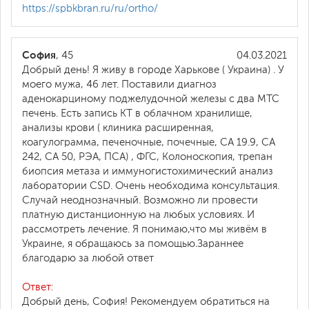
https://spbkbran.ru/ru/ortho/
София
, 45
04.03.2021
Добрый день! Я живу в городе Харькове ( Украина) . У
моего мужа, 46 лет. Поставили диагноз
аденокарциному поджелудочной железы с два МТС
печень. Есть запись КТ в облачном хранилище,
анализы крови ( клиника расширенная,
коагулограмма, печеночные, почечные, СА 19.9, СА
242, СА 50, РЭА, ПСА) , ФГС, Колоноскопия, трепан
биопсия метаза и иммуногистохимический анализ
лаборатории CSD. Очень необходима консультация.
Случай неоднозначный. Возможно ли провести
платную дистанционную на любых условиях. И
рассмотреть лечение. Я понимаю,что мы живём в
Украине, я обращаюсь за помощью.Зараннее
благодарю за любой ответ
Ответ:
Добрый день, София! Рекомендуем обратиться на