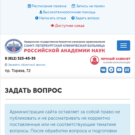
Расписание приема
Запись на прием
Высокотехнологичная помощь
Написать отзыв
Задать вопрос
Доступная среда
A
A
Размер шрифта:
A
8 (812) 323-45-35
ЛИЧНЫЙ КАБИНЕТ
ОНЛАЙН КОНСУЛЬТАЦИИ
Цвет:
A
A
A
Заказать обратный звонок
пр. Тореза, 72
Текст:
Кириллица
Брайль
Звук
О доступной среде
ЗАДАТЬ ВОПРОС
Администрация сайта оставляет за собой право не
публиковать и не рассматривать не корректно
поставленные или не соответствующие тематике
вопросы. После обработки вопроса и подготовки